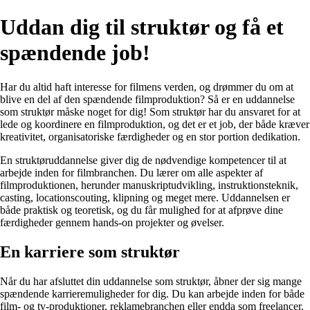
Uddan dig til struktør og få et
spændende job!
Har du altid haft interesse for filmens verden, og drømmer du om at
blive en del af den spændende filmproduktion? Så er en uddannelse
som struktør måske noget for dig! Som struktør har du ansvaret for at
lede og koordinere en filmproduktion, og det er et job, der både kræver
kreativitet, organisatoriske færdigheder og en stor portion dedikation.
En struktøruddannelse giver dig de nødvendige kompetencer til at
arbejde inden for filmbranchen. Du lærer om alle aspekter af
filmproduktionen, herunder manuskriptudvikling, instruktionsteknik,
casting, locationscouting, klipning og meget mere. Uddannelsen er
både praktisk og teoretisk, og du får mulighed for at afprøve dine
færdigheder gennem hands-on projekter og øvelser.
En karriere som struktør
Når du har afsluttet din uddannelse som struktør, åbner der sig mange
spændende karrieremuligheder for dig. Du kan arbejde inden for både
film- og tv-produktioner, reklamebranchen eller endda som freelancer.