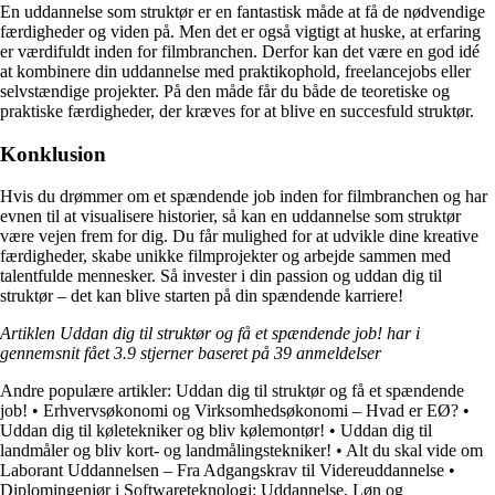
En uddannelse som struktør er en fantastisk måde at få de nødvendige
færdigheder og viden på. Men det er også vigtigt at huske, at erfaring
er værdifuldt inden for filmbranchen. Derfor kan det være en god idé
at kombinere din uddannelse med praktikophold, freelancejobs eller
selvstændige projekter. På den måde får du både de teoretiske og
praktiske færdigheder, der kræves for at blive en succesfuld struktør.
Konklusion
Hvis du drømmer om et spændende job inden for filmbranchen og har
evnen til at visualisere historier, så kan en uddannelse som struktør
være vejen frem for dig. Du får mulighed for at udvikle dine kreative
færdigheder, skabe unikke filmprojekter og arbejde sammen med
talentfulde mennesker. Så invester i din passion og uddan dig til
struktør – det kan blive starten på din spændende karriere!
Artiklen Uddan dig til struktør og få et spændende job! har i
gennemsnit fået
3.9
stjerner baseret på
39
anmeldelser
Andre populære artikler:
Uddan dig til struktør og få et spændende
job!
•
Erhvervsøkonomi og Virksomhedsøkonomi – Hvad er EØ?
•
Uddan dig til køletekniker og bliv kølemontør!
•
Uddan dig til
landmåler og bliv kort- og landmålingstekniker!
•
Alt du skal vide om
Laborant Uddannelsen – Fra Adgangskrav til Videreuddannelse
•
Diplomingeniør i Softwareteknologi: Uddannelse, Løn og