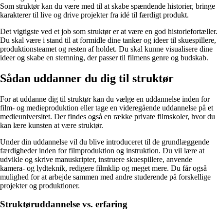
Som struktør kan du være med til at skabe spændende historier, bringe
karakterer til live og drive projekter fra idé til færdigt produkt.
Det vigtigste ved et job som struktør er at være en god historiefortæller.
Du skal være i stand til at formidle dine tanker og ideer til skuespillere,
produktionsteamet og resten af holdet. Du skal kunne visualisere dine
ideer og skabe en stemning, der passer til filmens genre og budskab.
Sådan uddanner du dig til struktør
For at uddanne dig til struktør kan du vælge en uddannelse inden for
film- og medieproduktion eller tage en videregående uddannelse på et
medieuniversitet. Der findes også en række private filmskoler, hvor du
kan lære kunsten at være struktør.
Under din uddannelse vil du blive introduceret til de grundlæggende
færdigheder inden for filmproduktion og instruktion. Du vil lære at
udvikle og skrive manuskripter, instruere skuespillere, anvende
kamera- og lydteknik, redigere filmklip og meget mere. Du får også
mulighed for at arbejde sammen med andre studerende på forskellige
projekter og produktioner.
Struktøruddannelse vs. erfaring