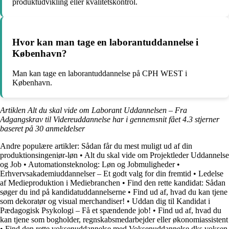
produktudvikling eller kvalitetskontrol.
Hvor kan man tage en laborantuddannelse i
København?
Man kan tage en laborantuddannelse på CPH WEST i
København.
Artiklen Alt du skal vide om Laborant Uddannelsen – Fra
Adgangskrav til Videreuddannelse har i gennemsnit fået
4.3
stjerner
baseret på
30
anmeldelser
Andre populære artikler:
Sådan får du mest muligt ud af din
produktionsingeniør-løn
•
Alt du skal vide om Projektleder Uddannelse
og Job
•
Automationsteknolog: Løn og Jobmuligheder
•
Erhvervsakademiuddannelser – Et godt valg for din fremtid
•
Ledelse
af Medieproduktion i Mediebranchen
•
Find den rette kandidat: Sådan
søger du ind på kandidatuddannelserne
•
Find ud af, hvad du kan tjene
som dekoratør og visual merchandiser!
•
Uddan dig til Kandidat i
Pædagogisk Psykologi – Få et spændende job!
•
Find ud af, hvad du
kan tjene som bogholder, regnskabsmedarbejder eller økonomiassistent
•
Find den rette voksenuddannelse med Voksenuddannelse.dks voksen