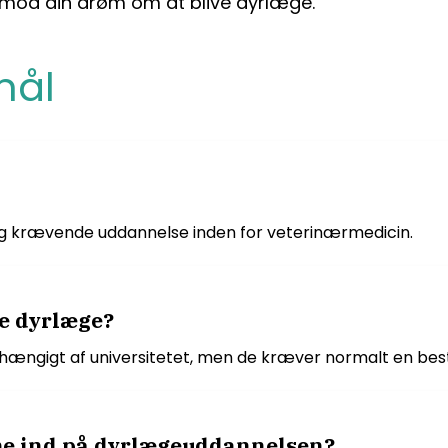
 mod din drøm om at blive dyrlæge.
mål
og krævende uddannelse inden for veterinærmedicin.
ve dyrlæge?
afhængigt af universitetet, men de kræver normalt en 
me ind på dyrlægeuddannelsen?