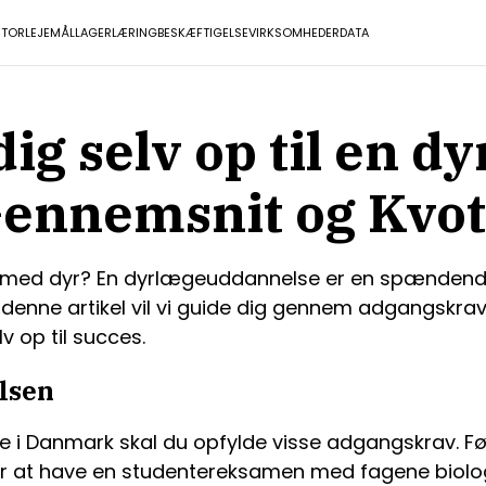
TOR
LEJEMÅL
LAGER
LÆRING
BESKÆFTIGELSE
VIRKSOMHEDER
DATA
dig selv op til en 
Gennemsnit og Kvot
med dyr? En dyrlægeuddannelse er en spændende v
 denne artikel vil vi guide dig gennem adgangskrav
 op til succes.
lsen
e i Danmark skal du opfylde visse adgangskrav. Fø
r at have en studentereksamen med fagene biologi