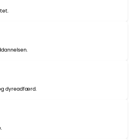
tet.
ddannelsen.
 og dyreadfærd.
.