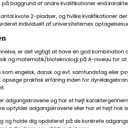
 på baggrund af andre kvalifikationer end karakt
tal kvote 2-pladser, og hvilke kvalifikationer der bl
vurderet individuelt af universiteternes optagelsesu
en
nnelse, er det vigtigt at have en god kombination
fysik og matematik/bioteknologi på A-niveau for a
 som engelsk, dansk og evt. samfundsfag eller psy
opsøge praktisk erfaring inden for dyrelægebranchen
t.
der adgangskravene og har et højt karaktergennems
 opfylder adgangskravene eller har et højt nok sni
ng og holde dig opdateret på de konkrete adgangsk