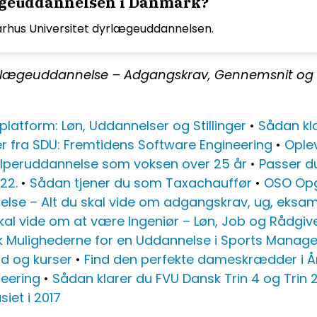
lægeuddannelsen i Danmark?
arhus Universitet dyrlægeuddannelsen.
 dyrlægeuddannelse – Adgangskrav, Gennemsnit og 
platform: Løn, Uddannelser og Stillinger
•
Sådan kla
r fra SDU: Fremtidens Software Engineering
•
Ople
lperuddannelse som voksen over 25 år
•
Passer d
22.
•
Sådan tjener du som Taxachauffør
•
OSO Opga
se – Alt du skal vide om adgangskrav, ug, eksa
kal vide om at være Ingeniør – Løn, Job og Rådgiv
k Mulighederne for en Uddannelse i Sports Mana
ud og kurser
•
Find den perfekte dameskrædder i År
neering
•
Sådan klarer du FVU Dansk Trin 4 og Trin 
iet i 2017