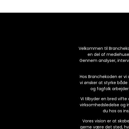
Velkommen til Branchekode
en del af mediehuset 
Gennem analyser, intervi
Hos Branchekoden er vi d
vi ønsker at styrke båd
og fagfolk arbejder
Vi tilbyder en bred vift
virksomhedsledelse og in
du hos os ins
Vores vision er at skab
gerne være det sted, hv