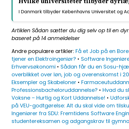
Hvilke universiteter tilbyder dyr
I Danmark tilbyder Københavns Universitet og A
Artiklen Sådan sætter du dig selv op til en
baseret på
14
anmeldelser
Andre populære artikler:
Få et Job på en Bore
tjener en Elektroingeniør?
•
Software Ingeniøre
Erhvervsøkonomi
•
Sådan får du en Sosu-hjæ
overblikket over løn, job og overenskomst i 20
Eksempler og Skabeloner
•
Farmaceutuddannel
Professionsbacheloruddannelse?
•
Hvad du s
Voksne – Hurtig og Kort Uddannelse!
•
Udfors
på VEU-godtgørelse: Alt du skal vide om tilsk
Ingeniører fra SDU: Fremtidens Software Engi
studentereksamen og adgangskrav til gymnas