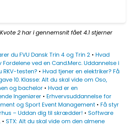
Kvote 2 har i gennemsnit fået
4.1
stjerner
rer du FVU Dansk Trin 4 og Trin 2
•
Hvad
v Fordelene ved en Cand.Merc. Uddannelse i
u RKV-testen?
•
Hvad tjener en elektriker? Få
ve 10. Klasse: Alt du skal vide om Oso,
men og bachelor
•
Hvad er en
ende Ingeniører
•
Erhvervsuddannelse for
gement og Sport Event Management
•
Få styr
hus – Uddan dig til skrædder!
•
Software
2
•
STX: Alt du skal vide om den almene