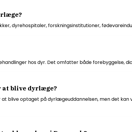
yrlæge?
ker, dyrehospitaler, forskningsinstitutioner, fødevarein
ndlinger hos dyr. Det omfatter både forebyggelse, di
 at blive dyrlæge?
r at blive optaget på dyrlægeuddannelsen, men det kan v