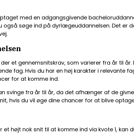
optaget med en adgangsgivende bacheloruddannelse
 du også søge ind på dyrlægeuddannelsen. Det er 
ej.
nelsen
r et gennemsnitskrav, som varierer fra år til år.
e fag. Hvis du har en høj karakter i relevante fag
ncer for at komme ind.
kan svinge fra år til år, da det afhænger af de g
 snit, hvis du vil øge dine chancer for at blive op
et højt nok snit til at komme ind via kvote 1, kan d