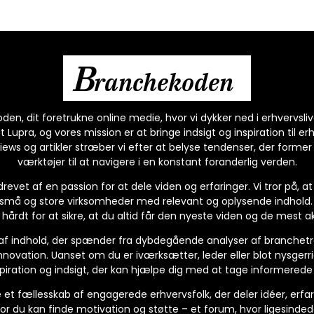
B
ranchekoden
n, dit foretrukne online medie, hvor vi dykker ned i erhvervsli
Lupra, og vores mission er at bringe indsigt og inspiration til er
ews og artikler stræber vi efter at belyse tendenser, der former
værktøjer til at navigere i en konstant foranderlig verden.
revet af en passion for at dele viden og erfaringer. Vi tror på, a
e små og store virksomheder med relevant og oplysende indhold. 
 hårdt for at sikre, at du altid får den nyeste viden og de mest ak
e af indhold, der spænder fra dybdegående analyser af branchetr
novation. Uanset om du er iværksætter, leder eller blot nysgerrig
piration og indsigt, der kan hjælpe dig med at tage informerede
e et fællesskab af engagerede erhvervsfolk, der deler idéer, erfari
or du kan finde motivation og støtte – et forum, hvor ligesinde