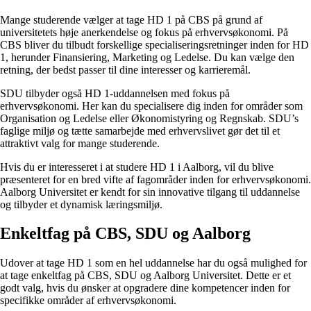
Mange studerende vælger at tage HD 1 på CBS på grund af
universitetets høje anerkendelse og fokus på erhvervsøkonomi. På
CBS bliver du tilbudt forskellige specialiseringsretninger inden for HD
1, herunder Finansiering, Marketing og Ledelse. Du kan vælge den
retning, der bedst passer til dine interesser og karrieremål.
SDU tilbyder også HD 1-uddannelsen med fokus på
erhvervsøkonomi. Her kan du specialisere dig inden for områder som
Organisation og Ledelse eller Økonomistyring og Regnskab. SDU’s
faglige miljø og tætte samarbejde med erhvervslivet gør det til et
attraktivt valg for mange studerende.
Hvis du er interesseret i at studere HD 1 i Aalborg, vil du blive
præsenteret for en bred vifte af fagområder inden for erhvervsøkonomi.
Aalborg Universitet er kendt for sin innovative tilgang til uddannelse
og tilbyder et dynamisk læringsmiljø.
Enkeltfag på CBS, SDU og Aalborg
Udover at tage HD 1 som en hel uddannelse har du også mulighed for
at tage enkeltfag på CBS, SDU og Aalborg Universitet. Dette er et
godt valg, hvis du ønsker at opgradere dine kompetencer inden for
specifikke områder af erhvervsøkonomi.