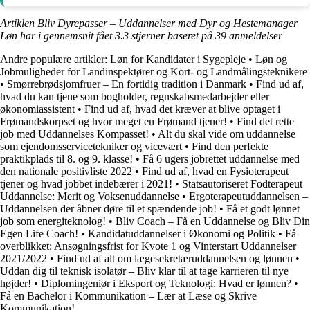
Artiklen Bliv Dyrepasser – Uddannelser med Dyr og Hestemanager
Løn har i gennemsnit fået
3.3
stjerner baseret på
39
anmeldelser
Andre populære artikler:
Løn for Kandidater i Sygepleje
•
Løn og
Jobmuligheder for Landinspektører og Kort- og Landmålingsteknikere
•
Smørrebrødsjomfruer – En fortidig tradition i Danmark
•
Find ud af,
hvad du kan tjene som bogholder, regnskabsmedarbejder eller
økonomiassistent
•
Find ud af, hvad det kræver at blive optaget i
Frømandskorpset og hvor meget en Frømand tjener!
•
Find det rette
job med Uddannelses Kompasset!
•
Alt du skal vide om uddannelse
som ejendomsservicetekniker og vicevært
•
Find den perfekte
praktikplads til 8. og 9. klasse!
•
Få 6 ugers jobrettet uddannelse med
den nationale positivliste 2022
•
Find ud af, hvad en Fysioterapeut
tjener og hvad jobbet indebærer i 2021!
•
Statsautoriseret Fodterapeut
Uddannelse: Merit og Voksenuddannelse
•
Ergoterapeutuddannelsen –
Uddannelsen der åbner døre til et spændende job!
•
Få et godt lønnet
job som energiteknolog!
•
Bliv Coach – Få en Uddannelse og Bliv Din
Egen Life Coach!
•
Kandidatuddannelser i Økonomi og Politik
•
Få
overblikket: Ansøgningsfrist for Kvote 1 og Vinterstart Uddannelser
2021/2022
•
Find ud af alt om lægesekretæruddannelsen og lønnen
•
Uddan dig til teknisk isolatør – Bliv klar til at tage karrieren til nye
højder!
•
Diplomingeniør i Eksport og Teknologi: Hvad er lønnen?
•
Få en Bachelor i Kommunikation – Lær at Læse og Skrive
Kommunikation!