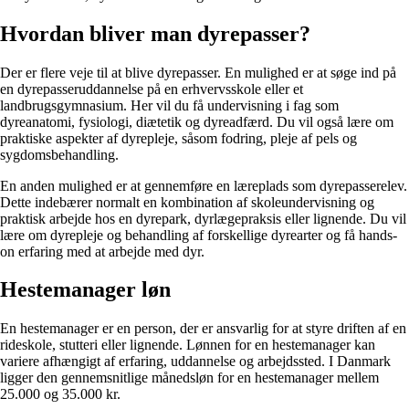
Hvordan bliver man dyrepasser?
Der er flere veje til at blive dyrepasser. En mulighed er at søge ind på
en dyrepasseruddannelse på en erhvervsskole eller et
landbrugsgymnasium. Her vil du få undervisning i fag som
dyreanatomi, fysiologi, diætetik og dyreadfærd. Du vil også lære om
praktiske aspekter af dyrepleje, såsom fodring, pleje af pels og
sygdomsbehandling.
En anden mulighed er at gennemføre en læreplads som dyrepasserelev.
Dette indebærer normalt en kombination af skoleundervisning og
praktisk arbejde hos en dyrepark, dyrlægepraksis eller lignende. Du vil
lære om dyrepleje og behandling af forskellige dyrearter og få hands-
on erfaring med at arbejde med dyr.
Hestemanager løn
En hestemanager er en person, der er ansvarlig for at styre driften af en
rideskole, stutteri eller lignende. Lønnen for en hestemanager kan
variere afhængigt af erfaring, uddannelse og arbejdssted. I Danmark
ligger den gennemsnitlige månedsløn for en hestemanager mellem
25.000 og 35.000 kr.