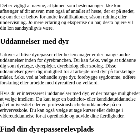
Det er vigtigt at nævne, at lønnen som hestemanager ikke kun
afhænger af dit ansvar, men også af antallet af heste, der er på stedet,
og om der er behov for andre kvalifikationer, såsom ridning eller
undervisning. Jo mere erfaring og ekspertise du har, desto højere vil
din løn sandsynligvis være.
Uddannelser med dyr
Udover at blive dyrepasser eller hestemanager er der mange andre
uddannelser inden for dyrebranchen. Du kan f.eks. vælge at uddanne
dig som dyrlæge, dyreplejer, dyrebiolog eller zoolog. Disse
uddannelser giver dig mulighed for at arbejde med dyr på forskellige
måder, f.eks. ved at behandle syge dyr, forebygge sygdomme, udføre
forskning eller arbejde med dyreatferd og velfærd.
Hvis du er interesseret i uddannelser med dyr, er der mange muligheder
at vælge imellem. Du kan tage en bachelor- eller kandidatuddannelse
på et universitet eller en professionsbacheloruddannelse på en
erhvervsskole. Du kan også vælge at tage kurser eller deltage i
videreuddannelse for at opretholde og udvide dine færdigheder.
Find din dyrepasserelevplads