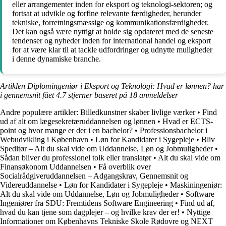
eller arrangementer inden for eksport og teknologi-sektoren; og
fortsat at udvikle og forfine relevante færdigheder, herunder
tekniske, forretningsmæssige og kommunikationsfærdigheder.
Det kan også være nyttigt at holde sig opdateret med de seneste
tendenser og nyheder inden for international handel og eksport
for at være klar til at tackle udfordringer og udnytte muligheder
i denne dynamiske branche.
Artiklen Diplomingeniør i Eksport og Teknologi: Hvad er lønnen? har
i gennemsnit fået
4.7
stjerner baseret på
18
anmeldelser
Andre populære artikler:
Billedkunstner skaber livlige værker
•
Find
ud af alt om lægesekretæruddannelsen og lønnen
•
Hvad er ECTS-
point og hvor mange er der i en bachelor?
•
Professionsbachelor i
Webudvikling i København
•
Løn for Kandidater i Sygepleje
•
Bliv
Speditør – Alt du skal vide om Uddannelse, Løn og Jobmuligheder
•
Sådan bliver du professionel tolk eller translatør
•
Alt du skal vide om
Finansøkonom Uddannelsen
•
Få overblik over
Socialrådgiveruddannelsen – Adgangskrav, Gennemsnit og
Videreuddannelse
•
Løn for Kandidater i Sygepleje
•
Maskiningeniør:
Alt du skal vide om Uddannelse, Løn og Jobmuligheder
•
Software
Ingeniører fra SDU: Fremtidens Software Engineering
•
Find ud af,
hvad du kan tjene som dagplejer – og hvilke krav der er!
•
Nyttige
Informationer om Københavns Tekniske Skole Rødovre og NEXT