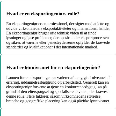
Hvad er en eksportingeniørs rolle?
En eksportingeniør er en professionel, der sigter mod at lette og
udvide virksomheders eksportaktiviteter og international handel.
En eksportingeniør bruger ofte teknisk viden til at finde
løsninger og løse problemer, der opstår under eksportprocessen
og sikrer, at varerne eller tjenesteydelserne opfylder de krævede
standarder og kvalifikationer i det internationale marked.
Hvad er lønniveauet for en eksportingeniør?
Lønnen for en eksportingeniør varierer afhængigt af niveauet af
erfaring, uddannelsesbaggrund og arbejdssted. Generelt kan en
eksportingeniør forvente at tjene en konkurrencedygtig løn på
grund af den efterspørgsel og specialiserede viden, der kræves i
denne rolle. Flere faktorer, såsom virksomhedens størrelse,
branche og geografiske placering kan også påvirke lønniveauet.