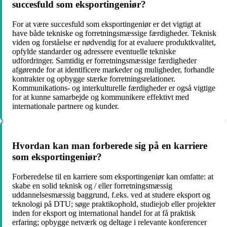
succesfuld som eksportingeniør?
For at være succesfuld som eksportingeniør er det vigtigt at
have både tekniske og forretningsmæssige færdigheder. Teknisk
viden og forståelse er nødvendig for at evaluere produktkvalitet,
opfylde standarder og adressere eventuelle tekniske
udfordringer. Samtidig er forretningsmæssige færdigheder
afgørende for at identificere markeder og muligheder, forhandle
kontrakter og opbygge stærke forretningsrelationer.
Kommunikations- og interkulturelle færdigheder er også vigtige
for at kunne samarbejde og kommunikere effektivt med
internationale partnere og kunder.
Hvordan kan man forberede sig på en karriere
som eksportingeniør?
Forberedelse til en karriere som eksportingeniør kan omfatte: at
skabe en solid teknisk og / eller forretningsmæssig
uddannelsesmæssig baggrund, f.eks. ved at studere eksport og
teknologi på DTU; søge praktikophold, studiejob eller projekter
inden for eksport og international handel for at få praktisk
erfaring; opbygge netværk og deltage i relevante konferencer