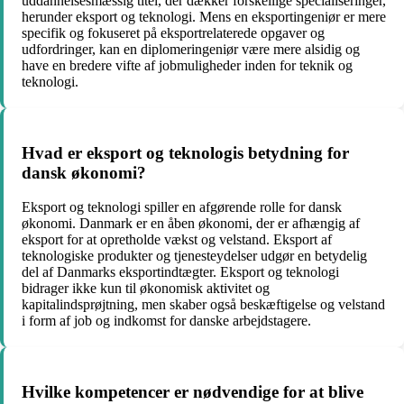
uddannelsesmæssig titel, der dækker forskellige specialiseringer,
herunder eksport og teknologi. Mens en eksportingeniør er mere
specifik og fokuseret på eksportrelaterede opgaver og
udfordringer, kan en diplomeringeniør være mere alsidig og
have en bredere vifte af jobmuligheder inden for teknik og
teknologi.
Hvad er eksport og teknologis betydning for
dansk økonomi?
Eksport og teknologi spiller en afgørende rolle for dansk
økonomi. Danmark er en åben økonomi, der er afhængig af
eksport for at opretholde vækst og velstand. Eksport af
teknologiske produkter og tjenesteydelser udgør en betydelig
del af Danmarks eksportindtægter. Eksport og teknologi
bidrager ikke kun til økonomisk aktivitet og
kapitalindsprøjtning, men skaber også beskæftigelse og velstand
i form af job og indkomst for danske arbejdstagere.
Hvilke kompetencer er nødvendige for at blive