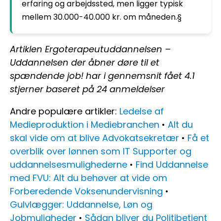
erfaring og arbejdssted, men ligger typisk
mellem 30.000-40.000 kr. om måneden.§
Artiklen Ergoterapeutuddannelsen –
Uddannelsen der åbner døre til et
spændende job! har i gennemsnit fået
4.1
stjerner baseret på
24
anmeldelser
Andre populære artikler:
Ledelse af
Medieproduktion i Mediebranchen
•
Alt du
skal vide om at blive Advokatsekretær
•
Få et
overblik over lønnen som IT Supporter og
uddannelsesmulighederne
•
Find Uddannelse
med FVU: Alt du behøver at vide om
Forberedende Voksenundervisning
•
Gulvlægger: Uddannelse, Løn og
Jobmuligheder
•
Sådan bliver du Politibetjent