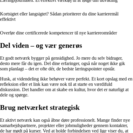
Læringsjournalen: Et effektivt værktøj til at følge din udvikling
Kortsigtet eller langsigtet? Sådan prioriterer du dine karrieremål
effektivt
Overfør dine certificerede kompetencer til nye karriereområder
Del viden – og vær generøs
Et godt netværk bygger på gensidighed. Jo mere du selv bidrager,
desto mere får du igen. Del dine erfaringer, også når noget ikke gik
som planlagt – det er ofte dér, de bedste læringspointer opstår.
Husk, at videndeling ikke behøver være perfekt. Et kort opslag med en
refleksion eller et link kan være nok til at starte en værdifuld
diskussion. Det handler om at skabe en kultur, hvor det er naturligt at
dele og spørge.
Brug netværket strategisk
Et aktivt netværk kan også åbne døre professionelt. Mange finder nye
samarbejdspartnere, projekter eller jobmuligheder gennem kontakter,
de har mødt på kurser. Ved at holde forbindelsen ved lige viser du, at