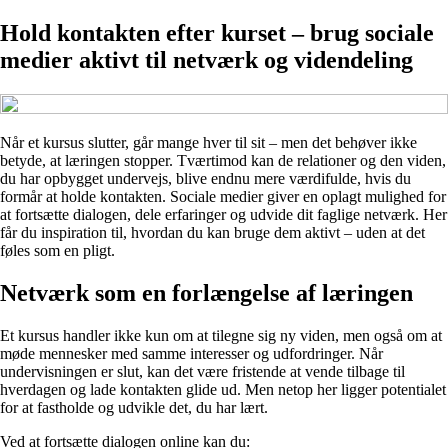
Hold kontakten efter kurset – brug sociale
medier aktivt til netværk og videndeling
Når et kursus slutter, går mange hver til sit – men det behøver ikke
betyde, at læringen stopper. Tværtimod kan de relationer og den viden,
du har opbygget undervejs, blive endnu mere værdifulde, hvis du
formår at holde kontakten. Sociale medier giver en oplagt mulighed for
at fortsætte dialogen, dele erfaringer og udvide dit faglige netværk. Her
får du inspiration til, hvordan du kan bruge dem aktivt – uden at det
føles som en pligt.
Netværk som en forlængelse af læringen
Et kursus handler ikke kun om at tilegne sig ny viden, men også om at
møde mennesker med samme interesser og udfordringer. Når
undervisningen er slut, kan det være fristende at vende tilbage til
hverdagen og lade kontakten glide ud. Men netop her ligger potentialet
for at fastholde og udvikle det, du har lært.
Ved at fortsætte dialogen online kan du: