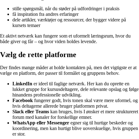
stille spørgsmål, når du støder på udfordringer i praksis
få inspiration fra andres erfaringer
dele artikler, værktøjer og ressourcer, der bygger videre på
kursets temaer
Et aktivt netværk kan fungere som et uformelt læringsrum, hvor du
både giver og får – og hvor viden holdes levende.
Vælg de rette platforme
Der findes mange måder at holde kontakten på, men det vigtigste er at
vælge en platform, der passer til formålet og gruppens behov.
LinkedIn
er ideel til faglige netværk. Her kan du oprette en
lukket gruppe for kursusdeltagere, dele relevante opslag og følge
hinandens professionelle udvikling.
Facebook
fungerer godt, hvis tonen skal være mere uformel, og
hvis deltagerne allerede bruger platformen privat.
Slack eller Teams
kan bruges, hvis I ønsker et mere struktureret
forum med kanaler for forskellige emner.
WhatsApp eller Messenger
egner sig til hurtige beskeder og
koordinering, men kan hurtigt blive uoverskuelige, hvis gruppen
er stor.