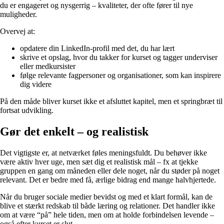
du er engageret og nysgerrig – kvaliteter, der ofte fører til nye
muligheder.
Overvej at:
opdatere din LinkedIn-profil med det, du har lært
skrive et opslag, hvor du takker for kurset og tagger underviser
eller medkursister
følge relevante fagpersoner og organisationer, som kan inspirere
dig videre
På den måde bliver kurset ikke et afsluttet kapitel, men et springbræt til
fortsat udvikling.
Gør det enkelt – og realistisk
Det vigtigste er, at netværket føles meningsfuldt. Du behøver ikke
være aktiv hver uge, men sæt dig et realistisk mål – fx at tjekke
gruppen en gang om måneden eller dele noget, når du støder på noget
relevant. Det er bedre med få, ærlige bidrag end mange halvhjertede.
Når du bruger sociale medier bevidst og med et klart formål, kan de
blive et stærkt redskab til både læring og relationer. Det handler ikke
om at være “på” hele tiden, men om at holde forbindelsen levende –
også efter kurset er slut.