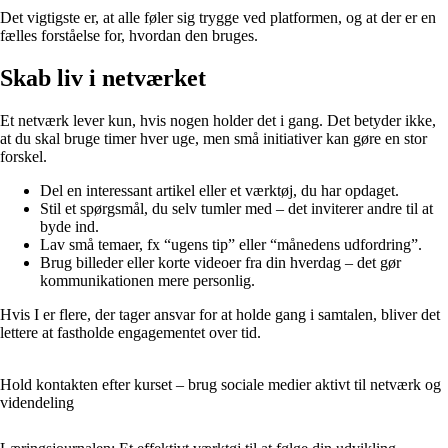
Det vigtigste er, at alle føler sig trygge ved platformen, og at der er en
fælles forståelse for, hvordan den bruges.
Skab liv i netværket
Et netværk lever kun, hvis nogen holder det i gang. Det betyder ikke,
at du skal bruge timer hver uge, men små initiativer kan gøre en stor
forskel.
Del en interessant artikel eller et værktøj, du har opdaget.
Stil et spørgsmål, du selv tumler med – det inviterer andre til at
byde ind.
Lav små temaer, fx “ugens tip” eller “månedens udfordring”.
Brug billeder eller korte videoer fra din hverdag – det gør
kommunikationen mere personlig.
Hvis I er flere, der tager ansvar for at holde gang i samtalen, bliver det
lettere at fastholde engagementet over tid.
Hold kontakten efter kurset – brug sociale medier aktivt til netværk og
videndeling