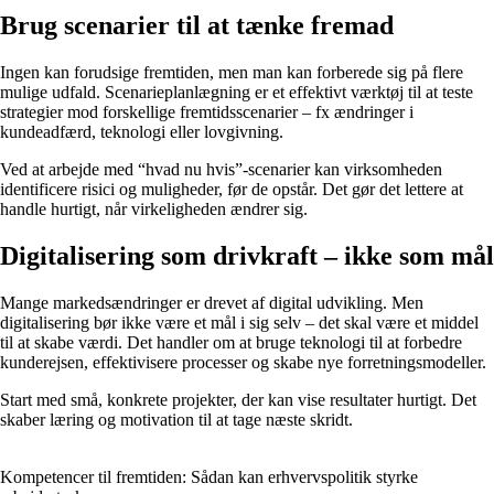
Brug scenarier til at tænke fremad
Ingen kan forudsige fremtiden, men man kan forberede sig på flere
mulige udfald. Scenarieplanlægning er et effektivt værktøj til at teste
strategier mod forskellige fremtidsscenarier – fx ændringer i
kundeadfærd, teknologi eller lovgivning.
Ved at arbejde med “hvad nu hvis”-scenarier kan virksomheden
identificere risici og muligheder, før de opstår. Det gør det lettere at
handle hurtigt, når virkeligheden ændrer sig.
Digitalisering som drivkraft – ikke som mål
Mange markedsændringer er drevet af digital udvikling. Men
digitalisering bør ikke være et mål i sig selv – det skal være et middel
til at skabe værdi. Det handler om at bruge teknologi til at forbedre
kunderejsen, effektivisere processer og skabe nye forretningsmodeller.
Start med små, konkrete projekter, der kan vise resultater hurtigt. Det
skaber læring og motivation til at tage næste skridt.
Kompetencer til fremtiden: Sådan kan erhvervspolitik styrke