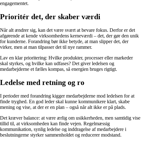
engagementet.
Prioritér det, der skaber værdi
Når alt ændrer sig, kan det være svært at bevare fokus. Derfor er det
afgørende at kende virksomhedens kerneværdi – det, der gør den unik
for kunderne. Forandring bør ikke betyde, at man slipper det, der
virker, men at man tilpasser det til nye rammer.
Lav en klar prioritering: Hvilke produkter, processer eller markeder
skal styrkes, og hvilke kan udfases? Det giver ledelsen og
medarbejderne et fælles kompas, så energien bruges rigtigt.
Ledelse med retning og ro
I perioder med forandring kigger medarbejderne mod ledelsen for at
finde tryghed. En god leder skal kunne kommunikere klart, skabe
mening og vise, at der er en plan – også når alt ikke er på plads.
Det kræver balance: at være ærlig om usikkerheden, men samtidig vise
tillid til, at virksomheden kan finde vejen. Regelmæssig
kommunikation, synlig ledelse og inddragelse af medarbejdere i
beslutningerne styrker sammenholdet og reducerer modstand.