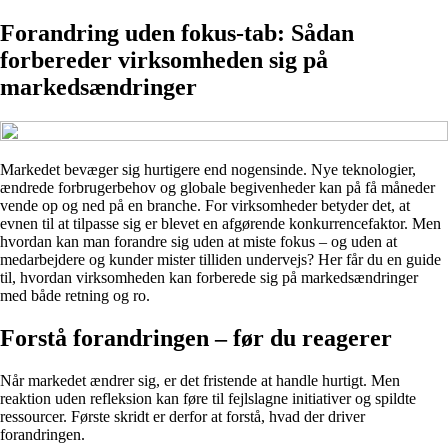
Forandring uden fokus-tab: Sådan
forbereder virksomheden sig på
markedsændringer
Markedet bevæger sig hurtigere end nogensinde. Nye teknologier,
ændrede forbrugerbehov og globale begivenheder kan på få måneder
vende op og ned på en branche. For virksomheder betyder det, at
evnen til at tilpasse sig er blevet en afgørende konkurrencefaktor. Men
hvordan kan man forandre sig uden at miste fokus – og uden at
medarbejdere og kunder mister tilliden undervejs? Her får du en guide
til, hvordan virksomheden kan forberede sig på markedsændringer
med både retning og ro.
Forstå forandringen – før du reagerer
Når markedet ændrer sig, er det fristende at handle hurtigt. Men
reaktion uden refleksion kan føre til fejlslagne initiativer og spildte
ressourcer. Første skridt er derfor at forstå, hvad der driver
forandringen.