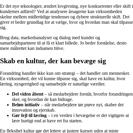
Er det nye teknologier, ændret lovgivning, nye konkurrenter eller skift i
kundernes adfærd? Ved at analysere årsagerne kan virksomheden
skelne mellem midlertidige tendenser og dybere strukturelle skift. Det
giver et bedre grundlag for at vælge, hvor og hvordan man skal tilpasse
sig.
Brug data, markedsanalyser og dialog med kunder og
samarbejdspartnere til at få et klart billede. Jo bedre forståelse, desto
mere målrettet kan indsatsen blive.
Skab en kultur, der kan bevæge sig
Forandring handler ikke kun om strategi – det handler om mennesker.
En virksomhed, der vil kunne tilpasse sig, skal have en kultur, hvor
læring, nysgerrighed og samarbejde er naturlige værdier.
Del viden åbent
– så medarbejdere forstår, hvorfor forandringen
sker, og hvordan de kan bidrage.
Beløn initiativ
– når medarbejdere tør prøve nyt, skaber det
innovation og ejerskab.
Gør fejl til læring
– i en verden i bevægelse er det vigtigere at
lære hurtigt end at have ret fra starten.
En fleksibel kultur gør det lettere at justere kursen uden at miste