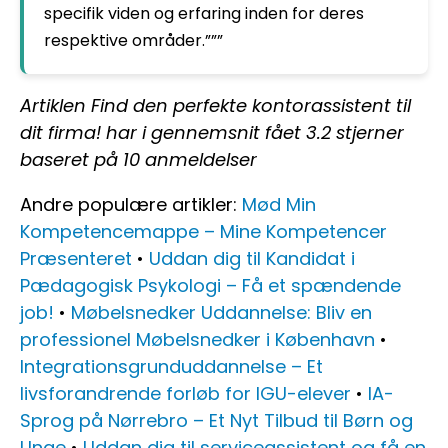
specifik viden og erfaring inden for deres
respektive områder.”””
Artiklen Find den perfekte kontorassistent til
dit firma! har i gennemsnit fået
3.2
stjerner
baseret på
10
anmeldelser
Andre populære artikler:
Mød Min
Kompetencemappe – Mine Kompetencer
Præsenteret
•
Uddan dig til Kandidat i
Pædagogisk Psykologi – Få et spændende
job!
•
Møbelsnedker Uddannelse: Bliv en
professionel Møbelsnedker i København
•
Integrationsgrunduddannelse – Et
livsforandrende forløb for IGU-elever
•
IA-
Sprog på Nørrebro – Et Nyt Tilbud til Børn og
Unge
•
Uddan dig til serviceassistent og få en