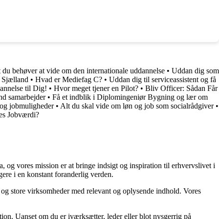
du behøver at vide om den internationale uddannelse
•
Uddan dig som
 Sjælland
•
Hvad er Mediefag C?
•
Uddan dig til serviceassistent og få
nnelse til Dig!
•
Hvor meget tjener en Pilot?
•
Bliv Officer: Sådan Får
d samarbejder
•
Få et indblik i Diplomingeniør Bygning og lær om
n og jobmuligheder
•
Alt du skal vide om løn og job som socialrådgiver
•
es Jobværdi?
g vores mission er at bringe indsigt og inspiration til erhvervslivet i
gere i en konstant foranderlig verden.
små og store virksomheder med relevant og oplysende indhold. Vores
ion. Uanset om du er iværksætter, leder eller blot nysgerrig på