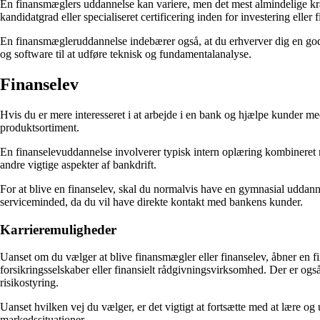
En finansmæglers uddannelse kan variere, men det mest almindelige kr
kandidatgrad eller specialiseret certificering inden for investering eller
En finansmægleruddannelse indebærer også, at du erhverver dig en god 
og software til at udføre teknisk og fundamentalanalyse.
Finanselev
Hvis du er mere interesseret i at arbejde i en bank og hjælpe kunder m
produktsortiment.
En finanselevuddannelse involverer typisk intern oplæring kombineret 
andre vigtige aspekter af bankdrift.
For at blive en finanselev, skal du normalvis have en gymnasial udda
serviceminded, da du vil have direkte kontakt med bankens kunder.
Karrieremuligheder
Uanset om du vælger at blive finansmægler eller finanselev, åbner en 
forsikringsselskaber eller finansielt rådgivningsvirksomhed. Der er også 
risikostyring.
Uanset hvilken vej du vælger, er det vigtigt at fortsætte med at lære o
markedssituationer.