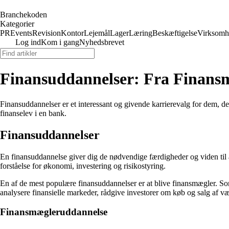
Branchekoden
Kategorier
PR
Events
Revision
Kontor
Lejemål
Lager
Læring
Beskæftigelse
Virksomh
Log ind
Kom i gang
Nyhedsbrevet
Finansuddannelser: Fra Finansm
Finansuddannelser er et interessant og givende karrierevalg for dem, de
finanselev i en bank.
Finansuddannelser
En finansuddannelse giver dig de nødvendige færdigheder og viden til at
forståelse for økonomi, investering og risikostyring.
En af de mest populære finansuddannelser er at blive finansmægler. So
analysere finansielle markeder, rådgive investorer om køb og salg af v
Finansmægleruddannelse