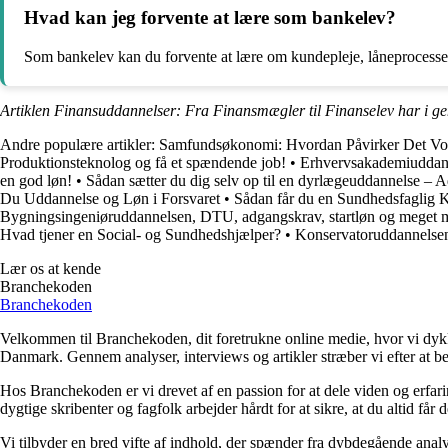
Hvad kan jeg forvente at lære som bankelev?
Som bankelev kan du forvente at lære om kundepleje, låneprocesse
Artiklen Finansuddannelser: Fra Finansmægler til Finanselev har i g
Andre populære artikler:
Samfundsøkonomi: Hvordan Påvirker Det Vo
Produktionsteknolog og få et spændende job!
•
Erhvervsakademiuddanne
en god løn!
•
Sådan sætter du dig selv op til en dyrlægeuddannelse –
Du Uddannelse og Løn i Forsvaret
•
Sådan får du en Sundhedsfaglig 
Bygningsingeniøruddannelsen, DTU, adgangskrav, startløn og meget 
Hvad tjener en Social- og Sundhedshjælper?
•
Konservatoruddannelse
Lær os at kende
Branchekoden
Branchekoden
Velkommen til Branchekoden, dit foretrukne online medie, hvor vi dykker 
Danmark. Gennem analyser, interviews og artikler stræber vi efter at bel
Hos Branchekoden er vi drevet af en passion for at dele viden og erfar
dygtige skribenter og fagfolk arbejder hårdt for at sikre, at du altid får
Vi tilbyder en bred vifte af indhold, der spænder fra dybdegående analy