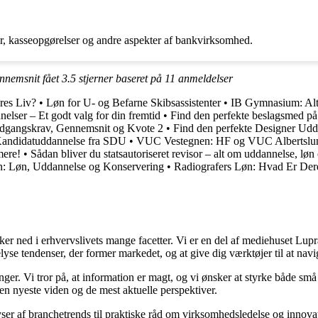
r, kasseopgørelser og andre aspekter af bankvirksomhed.
ennemsnit fået
3.5
stjerner baseret på
11
anmeldelser
res Liv?
•
Løn for U- og Befarne Skibsassistenter
•
IB Gymnasium: Alt 
lser – Et godt valg for din fremtid
•
Find den perfekte beslagsmed på
 Adgangskrav, Gennemsnit og Kvote 2
•
Find den perfekte Designer Udda
Kandidatuddannelse fra SDU
•
VUC Vestegnen: HF og VUC Albertslun
mere!
•
Sådan bliver du statsautoriseret revisor – alt om uddannelse, lø
n: Løn, Uddannelse og Konservering
•
Radiografers Løn: Hvad Er Der
ned i erhvervslivets mange facetter. Vi er en del af mediehuset Lupra, o
yse tendenser, der former markedet, og at give dig værktøjer til at navi
inger. Vi tror på, at information er magt, og vi ønsker at styrke både 
 den nyeste viden og de mest aktuelle perspektiver.
ser af branchetrends til praktiske råd om virksomhedsledelse og innovat