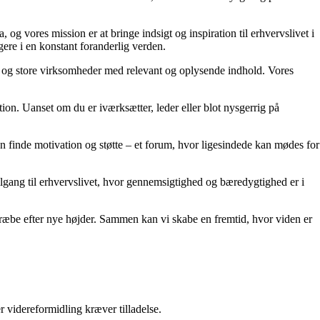
g vores mission er at bringe indsigt og inspiration til erhvervslivet i
gere i en konstant foranderlig verden.
små og store virksomheder med relevant og oplysende indhold. Vores
ion. Uanset om du er iværksætter, leder eller blot nysgerrig på
kan finde motivation og støtte – et forum, hvor ligesindede kan mødes for
 tilgang til erhvervslivet, hvor gennemsigtighed og bæredygtighed er i
 stræbe efter nye højder. Sammen kan vi skabe en fremtid, hvor viden er
r videreformidling kræver tilladelse.