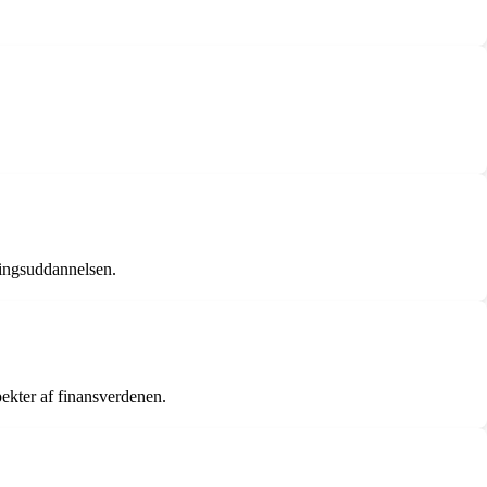
.
ringsuddannelsen.
pekter af finansverdenen.