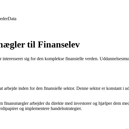
eder
Data
ægler til Finanselev
r interesserer sig for den komplekse finansielle verden. Uddannelsesmul
 arbejde inden for den finansielle sektor. Denne sektor er konstant i ud
m finansmægler arbejder du direkte med investorer og hjælper dem med 
ærdipapirer og implementere handelsstrategier.