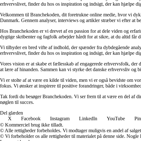
erhvervslivet, finder du hos os inspiration og indsigt, der kan hjælpe d
Velkommen til Branchekoden, dit foretrukne online medie, hvor vi dykker 
Danmark. Gennem analyser, interviews og artikler stræber vi efter at bel
Hos Branchekoden er vi drevet af en passion for at dele viden og erfar
dygtige skribenter og fagfolk arbejder hårdt for at sikre, at du altid får
Vi tilbyder en bred vifte af indhold, der spænder fra dybdegående analy
erhvervslivet, finder du hos os inspiration og indsigt, der kan hjælpe d
Vores vision er at skabe et fællesskab af engagerede erhvervsfolk, der d
at lære af hinanden. Sammen kan vi styrke det danske erhvervsliv og bi
Vi er stolte af at være en kilde til viden, men vi er også bevidste om v
fokus. Vi ønsker at inspirere til positive forandringer, både i virksomh
Tak fordi du besøger Branchekoden. Vi ser frem til at være en del af din
nøglen til succes.
Del glæden
X
Facebook
Instagram
LinkedIn
YouTube
Pin
© Kommerciel brug ikke tilladt.
© Alle rettigheder forbeholdes. Vi modtager muligvis en andel af salget,
© Vi forbeholder os alle rettigheder til materialet på denne side. Nogle