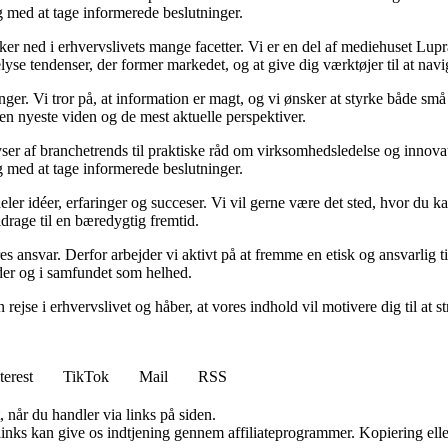
ig med at tage informerede beslutninger.
ned i erhvervslivets mange facetter. Vi er en del af mediehuset Lupra, o
yse tendenser, der former markedet, og at give dig værktøjer til at navi
inger. Vi tror på, at information er magt, og vi ønsker at styrke både 
 den nyeste viden og de mest aktuelle perspektiver.
ser af branchetrends til praktiske råd om virksomhedsledelse og innovat
ig med at tage informerede beslutninger.
eler idéer, erfaringer og succeser. Vi vil gerne være det sted, hvor du 
drage til en bæredygtig fremtid.
ores ansvar. Derfor arbejder vi aktivt på at fremme en etisk og ansvarlig
eder og i samfundet som helhed.
 rejse i erhvervslivet og håber, at vores indhold vil motivere dig til at
terest
TikTok
Mail
RSS
 når du handler via links på siden.
 links kan give os indtjening gennem affiliateprogrammer. Kopiering elle