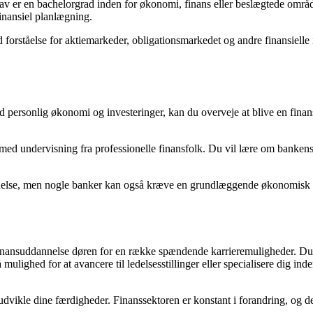
av er en bachelorgrad inden for økonomi, finans eller beslægtede områ
 finansiel planlægning.
forståelse for aktiemarkeder, obligationsmarkedet og andre finansielle
ed personlig økonomi og investeringer, kan du overveje at blive en fina
med undervisning fra professionelle finansfolk. Du vil lære om bankens
nnelse, men nogle banker kan også kræve en grundlæggende økonomisk u
finansuddannelse døren for en række spændende karrieremuligheder. Du 
mulighed for at avancere til ledelsesstillinger eller specialisere dig ind
g udvikle dine færdigheder. Finanssektoren er konstant i forandring, og 