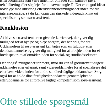
Efteruddannelse kan være inden for områder som palliativ pleje,
rehabilitering eller sårpleje, for at nævne nogle få. Det er en god idé at
holde øje med kurser og efteruddannelsesmuligheder inden for dit
interesseområde, så du kan opnå den ønskede videreudvikling og
specialisering som sosu-assistent.
Konklusion
At blive socu-assistent er en givende karrierevej, der giver dig
mulighed for at hjælpe og pleje borgere, der har brug for det.
Uddannelsen til sosu-assistent kan tages som en fuldtids- eller
deltidsuddannelse og giver dig mulighed for at arbejde inden for et
bredt spektrum af områder inden for social- og sundhedssektoren.
Der er også muligheder for merit, hvor du kan få godskrevet tidligere
uddannelse eller erfaring, samt videreuddannelse for at specialisere dig
eller læse videre inden for andre sundhedsfaglige uddannelser. Sørg
også for at holde dine færdigheder opdateret gennem løbende
efteruddannelse for at forblive fagligt kompetent som sosu-assistent.
Ofte stillede spørgsmål