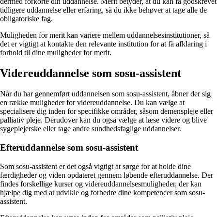
dermed forkorte din uddannelse. Merit betyder, at du kan få godskrevet
tidligere uddannelse eller erfaring, så du ikke behøver at tage alle de
obligatoriske fag.
Muligheden for merit kan variere mellem uddannelsesinstitutioner, så
det er vigtigt at kontakte den relevante institution for at få afklaring i
forhold til dine muligheder for merit.
Videreuddannelse som sosu-assistent
Når du har gennemført uddannelsen som sosu-assistent, åbner der sig
en række muligheder for videreuddannelse. Du kan vælge at
specialisere dig inden for specifikke områder, såsom demenspleje eller
palliativ pleje. Derudover kan du også vælge at læse videre og blive
sygeplejerske eller tage andre sundhedsfaglige uddannelser.
Efteruddannelse som sosu-assistent
Som sosu-assistent er det også vigtigt at sørge for at holde dine
færdigheder og viden opdateret gennem løbende efteruddannelse. Der
findes forskellige kurser og videreuddannelsesmuligheder, der kan
hjælpe dig med at udvikle og forbedre dine kompetencer som sosu-
assistent.