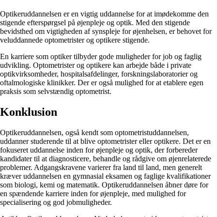
Optikeruddannelsen er en vigtig uddannelse for at imødekomme den
stigende efterspørgsel på øjenpleje og optik. Med den stigende
bevidsthed om vigtigheden af synspleje for øjenhelsen, er behovet for
veluddannede optometrister og optikere stigende.
En karriere som optiker tilbyder gode muligheder for job og faglig
udvikling. Optometrister og optikere kan arbejde både i private
optikvirksomheder, hospitalsafdelinger, forskningslaboratorier og
oftalmologiske klinikker. Der er også mulighed for at etablere egen
praksis som selvstændig optometrist.
Konklusion
Optikeruddannelsen, også kendt som optometristuddannelsen,
uddanner studerende til at blive optometrister eller optikere. Det er en
fokuseret uddannelse inden for øjenpleje og optik, der forbereder
kandidater til at diagnosticere, behandle og rådgive om øjenrelaterede
problemer. Adgangskravene varierer fra land til land, men generelt
kræver uddannelsen en gymnasial eksamen og faglige kvalifikationer
som biologi, kemi og matematik. Optikeruddannelsen åbner døre for
en spændende karriere inden for øjenpleje, med mulighed for
specialisering og god jobmuligheder.