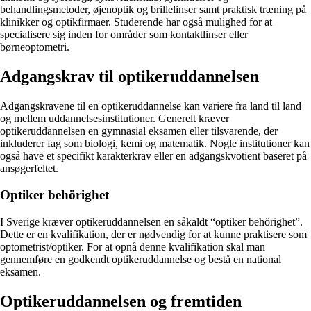
behandlingsmetoder, øjenoptik og brillelinser samt praktisk træning på
klinikker og optikfirmaer. Studerende har også mulighed for at
specialisere sig inden for områder som kontaktlinser eller
børneoptometri.
Adgangskrav til optikeruddannelsen
Adgangskravene til en optikeruddannelse kan variere fra land til land
og mellem uddannelsesinstitutioner. Generelt kræver
optikeruddannelsen en gymnasial eksamen eller tilsvarende, der
inkluderer fag som biologi, kemi og matematik. Nogle institutioner kan
også have et specifikt karakterkrav eller en adgangskvotient baseret på
ansøgerfeltet.
Optiker behörighet
I Sverige kræver optikeruddannelsen en såkaldt “optiker behörighet”.
Dette er en kvalifikation, der er nødvendig for at kunne praktisere som
optometrist/optiker. For at opnå denne kvalifikation skal man
gennemføre en godkendt optikeruddannelse og bestå en national
eksamen.
Optikeruddannelsen og fremtiden