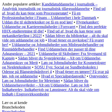
Andre populære artikler:
Kandidatuddannelse i journalistik –
Analytisk journalistik og journalistisk tillægsuddannelse
•
Find ud
af, hvad du kan tjene som Procesoperatør!
•
Få en
Professionsbachelor i Finans – Uddannelser i hele Danmark
•
Uddan dig til skiltetekniker og få en god løn!
•
Flymekaniker:
Uddannelse og Karrieremuligheder i Forsvaret
•
Find den perfekte
HHX-studieretning til dig!
•
Find ud af, hvad du kan tjene som
mekanikerlærling i 2022!
•
Sådan bliver du bibliotekar – alt du skal
vide om uddannelse og job
•
Hvad tjener en psykolog? Få svaret
her!
•
Uddannelse og Jobmuligheder som Misbrugsbehandler og
Rusmiddelbehandler
•
Find Uddannelsen der passer til dine
Adgangskrav – 2021
•
Uddannelse til Skibsfører: Fra Styrmand til
Kaptajn
•
Sådan bliver du Sygeplejerske – Alt om Uddannelse,
Adgangskrav og Merit
•
Løn og Jobmuligheder for Kosmetologer
og Negleteknikere
•
SOSU Fyn: Social og Sundhedsskolen i
Odense på Blangstedgårdsvej 4
•
Hvad tjener en tømrer? Få svar på
løn, job og uddannelse
•
Hvad er Specialpædagogik?
•
Ostevender:
Løn og Jobmuligheder for Mejerister
•
Sådan bliver du
Uddannelsesvejleder – Alt om Uddannelse, Løn og Job
•
Indkøberelev, Indkøberjob og Lønninger: Alt du skal vide om
Indkøb i Engrosvirksomheder
Lær os at kende
Branchekoden
Branchekoden