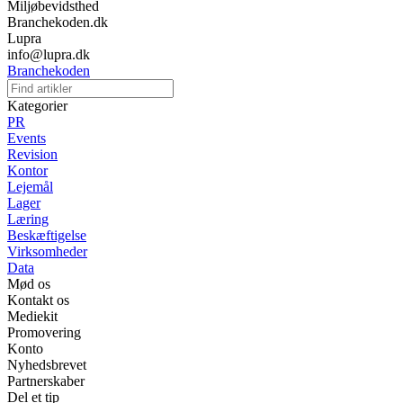
Miljøbevidsthed
Branchekoden.dk
Lupra
info@lupra.dk
Branchekoden
Kategorier
PR
Events
Revision
Kontor
Lejemål
Lager
Læring
Beskæftigelse
Virksomheder
Data
Mød os
Kontakt os
Mediekit
Promovering
Konto
Nyhedsbrevet
Partnerskaber
Del et tip