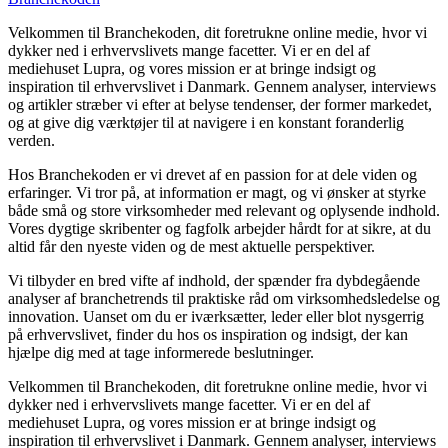
Velkommen til Branchekoden, dit foretrukne online medie, hvor vi
dykker ned i erhvervslivets mange facetter. Vi er en del af
mediehuset Lupra, og vores mission er at bringe indsigt og
inspiration til erhvervslivet i Danmark. Gennem analyser, interviews
og artikler stræber vi efter at belyse tendenser, der former markedet,
og at give dig værktøjer til at navigere i en konstant foranderlig
verden.
Hos Branchekoden er vi drevet af en passion for at dele viden og
erfaringer. Vi tror på, at information er magt, og vi ønsker at styrke
både små og store virksomheder med relevant og oplysende indhold.
Vores dygtige skribenter og fagfolk arbejder hårdt for at sikre, at du
altid får den nyeste viden og de mest aktuelle perspektiver.
Vi tilbyder en bred vifte af indhold, der spænder fra dybdegående
analyser af branchetrends til praktiske råd om virksomhedsledelse og
innovation. Uanset om du er iværksætter, leder eller blot nysgerrig
på erhvervslivet, finder du hos os inspiration og indsigt, der kan
hjælpe dig med at tage informerede beslutninger.
Velkommen til Branchekoden, dit foretrukne online medie, hvor vi
dykker ned i erhvervslivets mange facetter. Vi er en del af
mediehuset Lupra, og vores mission er at bringe indsigt og
inspiration til erhvervslivet i Danmark. Gennem analyser, interviews