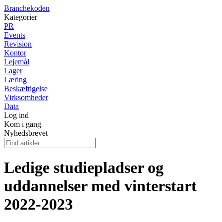
Branchekoden
Kategorier
PR
Events
Revision
Kontor
Lejemål
Lager
Læring
Beskæftigelse
Virksomheder
Data
Log ind
Kom i gang
Nyhedsbrevet
Ledige studiepladser og
uddannelser med vinterstart
2022-2023