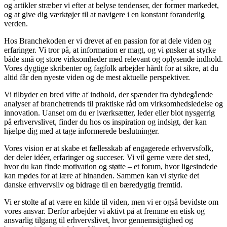
og artikler stræber vi efter at belyse tendenser, der former markedet,
og at give dig værktøjer til at navigere i en konstant foranderlig
verden.
Hos Branchekoden er vi drevet af en passion for at dele viden og
erfaringer. Vi tror på, at information er magt, og vi ønsker at styrke
både små og store virksomheder med relevant og oplysende indhold.
Vores dygtige skribenter og fagfolk arbejder hårdt for at sikre, at du
altid får den nyeste viden og de mest aktuelle perspektiver.
Vi tilbyder en bred vifte af indhold, der spænder fra dybdegående
analyser af branchetrends til praktiske råd om virksomhedsledelse og
innovation. Uanset om du er iværksætter, leder eller blot nysgerrig
på erhvervslivet, finder du hos os inspiration og indsigt, der kan
hjælpe dig med at tage informerede beslutninger.
Vores vision er at skabe et fællesskab af engagerede erhvervsfolk,
der deler idéer, erfaringer og succeser. Vi vil gerne være det sted,
hvor du kan finde motivation og støtte – et forum, hvor ligesindede
kan mødes for at lære af hinanden. Sammen kan vi styrke det
danske erhvervsliv og bidrage til en bæredygtig fremtid.
Vi er stolte af at være en kilde til viden, men vi er også bevidste om
vores ansvar. Derfor arbejder vi aktivt på at fremme en etisk og
ansvarlig tilgang til erhvervslivet, hvor gennemsigtighed og