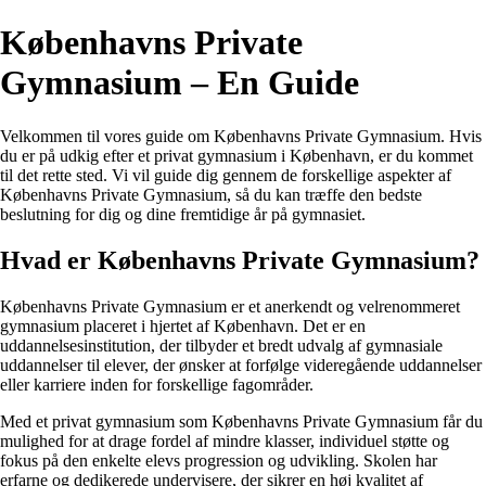
Københavns Private
Gymnasium – En Guide
Velkommen til vores guide om Københavns Private Gymnasium. Hvis
du er på udkig efter et privat gymnasium i København, er du kommet
til det rette sted. Vi vil guide dig gennem de forskellige aspekter af
Københavns Private Gymnasium, så du kan træffe den bedste
beslutning for dig og dine fremtidige år på gymnasiet.
Hvad er Københavns Private Gymnasium?
Københavns Private Gymnasium er et anerkendt og velrenommeret
gymnasium placeret i hjertet af København. Det er en
uddannelsesinstitution, der tilbyder et bredt udvalg af gymnasiale
uddannelser til elever, der ønsker at forfølge videregående uddannelser
eller karriere inden for forskellige fagområder.
Med et privat gymnasium som Københavns Private Gymnasium får du
mulighed for at drage fordel af mindre klasser, individuel støtte og
fokus på den enkelte elevs progression og udvikling. Skolen har
erfarne og dedikerede undervisere, der sikrer en høj kvalitet af