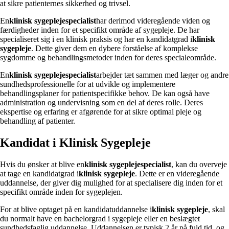
at sikre patienternes sikkerhed og trivsel.
En
klinisk sygeplejespecialist
har derimod videregående viden og
færdigheder inden for et specifikt område af sygepleje. De har
specialiseret sig i en klinisk praksis og har en kandidatgrad i
klinisk
sygepleje
. Dette giver dem en dybere forståelse af komplekse
sygdomme og behandlingsmetoder inden for deres specialeområde.
En
klinisk sygeplejespecialist
arbejder tæt sammen med læger og andre
sundhedsprofessionelle for at udvikle og implementere
behandlingsplaner for patientspecifikke behov. De kan også have
administration og undervisning som en del af deres rolle. Deres
ekspertise og erfaring er afgørende for at sikre optimal pleje og
behandling af patienter.
Kandidat i Klinisk Sygepleje
Hvis du ønsker at blive en
klinisk sygeplejespecialist
, kan du overveje
at tage en kandidatgrad i
klinisk sygepleje
. Dette er en videregående
uddannelse, der giver dig mulighed for at specialisere dig inden for et
specifikt område inden for sygeplejen.
For at blive optaget på en kandidatuddannelse i
klinisk sygepleje
, skal
du normalt have en bachelorgrad i sygepleje eller en beslægtet
sundhedsfaglig uddannelse. Uddannelsen er typisk 2 år på fuld tid, og