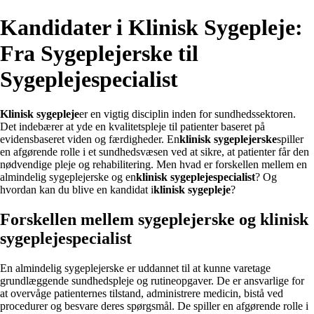
Kandidater i Klinisk Sygepleje:
Fra Sygeplejerske til
Sygeplejespecialist
Klinisk sygepleje
er en vigtig disciplin inden for sundhedssektoren.
Det indebærer at yde en kvalitetspleje til patienter baseret på
evidensbaseret viden og færdigheder. En
klinisk sygeplejerske
spiller
en afgørende rolle i et sundhedsvæsen ved at sikre, at patienter får den
nødvendige pleje og rehabilitering. Men hvad er forskellen mellem en
almindelig sygeplejerske og en
klinisk sygeplejespecialist
? Og
hvordan kan du blive en kandidat i
klinisk sygepleje
?
Forskellen mellem sygeplejerske og klinisk
sygeplejespecialist
En almindelig sygeplejerske er uddannet til at kunne varetage
grundlæggende sundhedspleje og rutineopgaver. De er ansvarlige for
at overvåge patienternes tilstand, administrere medicin, bistå ved
procedurer og besvare deres spørgsmål. De spiller en afgørende rolle i