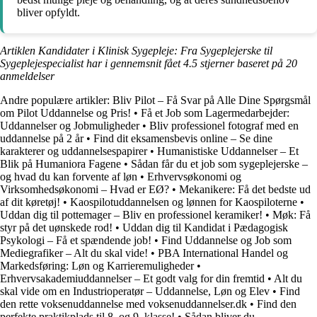
bliver opfyldt.
Artiklen Kandidater i Klinisk Sygepleje: Fra Sygeplejerske til
Sygeplejespecialist har i gennemsnit fået
4.5
stjerner baseret på
20
anmeldelser
Andre populære artikler:
Bliv Pilot – Få Svar på Alle Dine Spørgsmål
om Pilot Uddannelse og Pris!
•
Få et Job som Lagermedarbejder:
Uddannelser og Jobmuligheder
•
Bliv professionel fotograf med en
uddannelse på 2 år
•
Find dit eksamensbevis online – Se dine
karakterer og uddannelsespapirer
•
Humanistiske Uddannelser – Et
Blik på Humaniora Fagene
•
Sådan får du et job som sygeplejerske –
og hvad du kan forvente af løn
•
Erhvervsøkonomi og
Virksomhedsøkonomi – Hvad er EØ?
•
Mekanikere: Få det bedste ud
af dit køretøj!
•
Kaospilotuddannelsen og lønnen for Kaospiloterne
•
Uddan dig til pottemager – Bliv en professionel keramiker!
•
Møk: Få
styr på det uønskede rod!
•
Uddan dig til Kandidat i Pædagogisk
Psykologi – Få et spændende job!
•
Find Uddannelse og Job som
Mediegrafiker – Alt du skal vide!
•
PBA International Handel og
Markedsføring: Løn og Karrieremuligheder
•
Erhvervsakademiuddannelser – Et godt valg for din fremtid
•
Alt du
skal vide om en Industrioperatør – Uddannelse, Løn og Elev
•
Find
den rette voksenuddannelse med voksenuddannelser.dk
•
Find den
perfekte praktikplads til 8. og 9. klasse!
•
Sådan bliver du