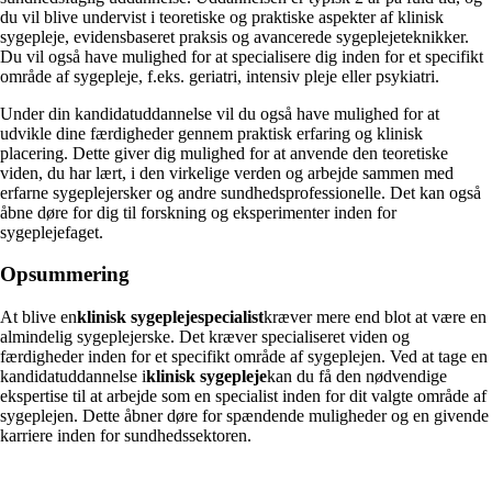
du vil blive undervist i teoretiske og praktiske aspekter af klinisk
sygepleje, evidensbaseret praksis og avancerede sygeplejeteknikker.
Du vil også have mulighed for at specialisere dig inden for et specifikt
område af sygepleje, f.eks. geriatri, intensiv pleje eller psykiatri.
Under din kandidatuddannelse vil du også have mulighed for at
udvikle dine færdigheder gennem praktisk erfaring og klinisk
placering. Dette giver dig mulighed for at anvende den teoretiske
viden, du har lært, i den virkelige verden og arbejde sammen med
erfarne sygeplejersker og andre sundhedsprofessionelle. Det kan også
åbne døre for dig til forskning og eksperimenter inden for
sygeplejefaget.
Opsummering
At blive en
klinisk sygeplejespecialist
kræver mere end blot at være en
almindelig sygeplejerske. Det kræver specialiseret viden og
færdigheder inden for et specifikt område af sygeplejen. Ved at tage en
kandidatuddannelse i
klinisk sygepleje
kan du få den nødvendige
ekspertise til at arbejde som en specialist inden for dit valgte område af
sygeplejen. Dette åbner døre for spændende muligheder og en givende
karriere inden for sundhedssektoren.