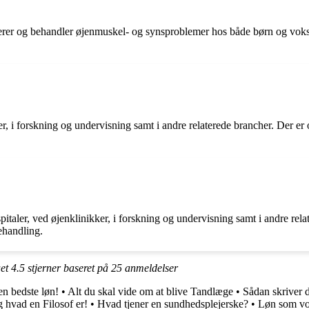
icerer og behandler øjenmuskel- og synsproblemer hos både børn og vok
ler, i forskning og undervisning samt i andre relaterede brancher. Der er
pitaler, ved øjenklinikker, i forskning og undervisning samt i andre rela
ehandling.
ået
4.5
stjerner baseret på
25
anmeldelser
en bedste løn!
•
Alt du skal vide om at blive Tandlæge
•
Sådan skriver d
g hvad en Filosof er!
•
Hvad tjener en sundhedsplejerske?
•
Løn som vok