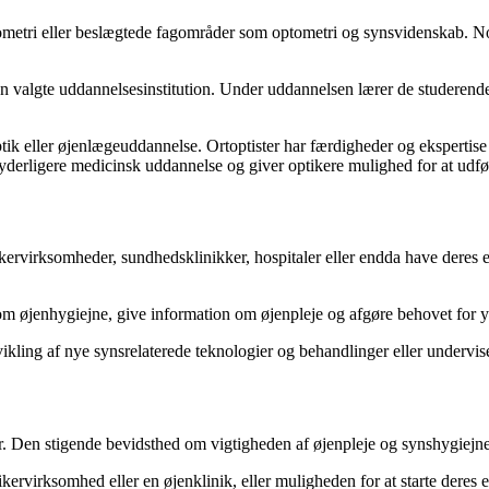
ometri eller beslægtede fagområder som optometri og synsvidenskab. No
 valgte uddannelsesinstitution. Under uddannelsen lærer de studerende 
ptik eller øjenlægeuddannelse. Ortoptister har færdigheder og ekspertis
derligere medicinsk uddannelse og giver optikere mulighed for at ud
tikervirksomheder, sundhedsklinikker, hospitaler eller endda have deres
m øjenhygiejne, give information om øjenpleje og afgøre behovet for yde
ikling af nye synsrelaterede teknologier og behandlinger eller undervise
r. Den stigende bevidsthed om vigtigheden af øjenpleje og synshygiejne 
ikervirksomhed eller en øjenklinik, eller muligheden for at starte deres