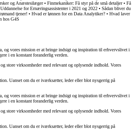
rsker og Anæstesilæger
•
Finmekaniker: Få styr på de små detaljer
•
Få
Uddannelse for Ernæringsassistenter i 2021 og 2022
•
Sådan bliver du
Frømand tjener!
•
Hvad er lønnen for en Data Analytiker?
•
Hvad laver
en hos G4S
g vores mission er at bringe indsigt og inspiration til erhvervslivet i
gere i en konstant foranderlig verden.
små og store virksomheder med relevant og oplysende indhold. Vores
ion. Uanset om du er iværksætter, leder eller blot nysgerrig på
g vores mission er at bringe indsigt og inspiration til erhvervslivet i
gere i en konstant foranderlig verden.
små og store virksomheder med relevant og oplysende indhold. Vores
ion. Uanset om du er iværksætter, leder eller blot nysgerrig på