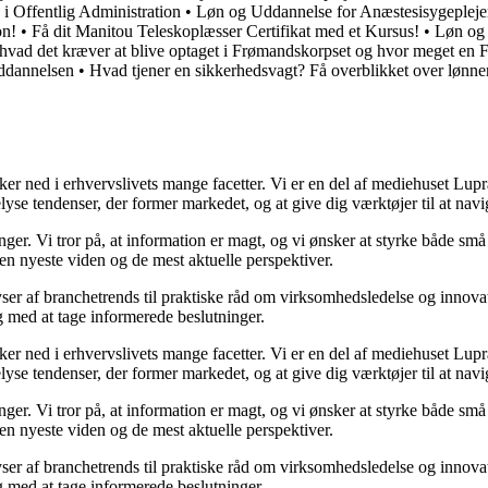
i Offentlig Administration
•
Løn og Uddannelse for Anæstesisygepleje
on!
•
Få dit Manitou Teleskoplæsser Certifikat med et Kursus!
•
Løn og 
 hvad det kræver at blive optaget i Frømandskorpset og hvor meget en 
ddannelsen
•
Hvad tjener en sikkerhedsvagt? Få overblikket over lønn
ned i erhvervslivets mange facetter. Vi er en del af mediehuset Lupra, o
yse tendenser, der former markedet, og at give dig værktøjer til at navi
inger. Vi tror på, at information er magt, og vi ønsker at styrke både 
 den nyeste viden og de mest aktuelle perspektiver.
ser af branchetrends til praktiske råd om virksomhedsledelse og innovat
ig med at tage informerede beslutninger.
ned i erhvervslivets mange facetter. Vi er en del af mediehuset Lupra, o
yse tendenser, der former markedet, og at give dig værktøjer til at navi
inger. Vi tror på, at information er magt, og vi ønsker at styrke både 
 den nyeste viden og de mest aktuelle perspektiver.
ser af branchetrends til praktiske råd om virksomhedsledelse og innovat
ig med at tage informerede beslutninger.