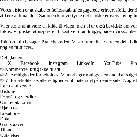
Vores vision er at skabe et fællesskab af engagerede erhvervsfolk, der d
at lære af hinanden. Sammen kan vi styrke det danske erhvervsliv og bi
Vi er stolte af at være en kilde til viden, men vi er også bevidste om v
fokus. Vi ønsker at inspirere til positive forandringer, både i virksomh
Tak fordi du besøger Branchekoden. Vi ser frem til at være en del af din
nøglen til succes.
Del glæden
X
Facebook
Instagram
LinkedIn
YouTube
Pin
© Kommerciel brug ikke tilladt.
© Alle rettigheder forbeholdes. Vi modtager muligvis en andel af salget,
© Vi forbeholder os alle rettigheder til materialet på denne side. Nogle
Lær os at kende
Historien
Formål og værdier
Om redaktionen
Hjælp os
Lokationer
Data
Gratis gaver
Tilbud
Udtalelser