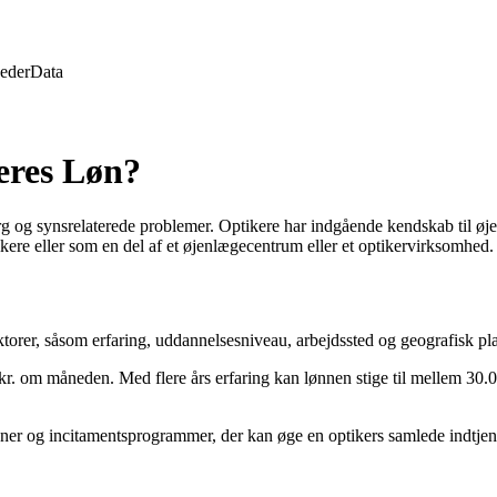
eder
Data
eres Løn?
rg og synsrelaterede problemer. Optikere har indgående kendskab til øjet
kere eller som en del af et øjenlægecentrum eller et optikervirksomhed.
ktorer, såsom erfaring, uddannelsesniveau, arbejdssted og geografisk pl
kr. om måneden. Med flere års erfaring kan lønnen stige til mellem 30
.
ner og incitamentsprogrammer, der kan øge en optikers samlede indtjen