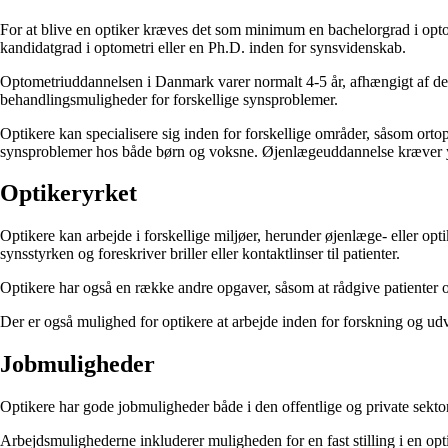
For at blive en optiker kræves det som minimum en bachelorgrad i opt
kandidatgrad i optometri eller en Ph.D. inden for synsvidenskab.
Optometriuddannelsen i Danmark varer normalt 4-5 år, afhængigt af den
behandlingsmuligheder for forskellige synsproblemer.
Optikere kan specialisere sig inden for forskellige områder, såsom orto
synsproblemer hos både børn og voksne. Øjenlægeuddannelse kræver y
Optikeryrket
Optikere kan arbejde i forskellige miljøer, herunder øjenlæge- eller op
synsstyrken og foreskriver briller eller kontaktlinser til patienter.
Optikere har også en række andre opgaver, såsom at rådgive patienter o
Der er også mulighed for optikere at arbejde inden for forskning og udv
Jobmuligheder
Optikere har gode jobmuligheder både i den offentlige og private sekto
Arbejdsmulighederne inkluderer muligheden for en fast stilling i en opt