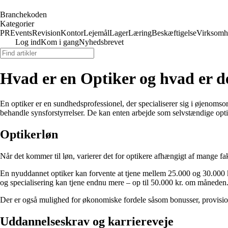
Branchekoden
Kategorier
PR
Events
Revision
Kontor
Lejemål
Lager
Læring
Beskæftigelse
Virksomh
Log ind
Kom i gang
Nyhedsbrevet
Hvad er en Optiker og hvad er d
En optiker er en sundhedsprofessionel, der specialiserer sig i øjenomso
behandle synsforstyrrelser. De kan enten arbejde som selvstændige opti
Optikerløn
Når det kommer til løn, varierer det for optikere afhængigt af mange fa
En nyuddannet optiker kan forvente at tjene mellem 25.000 og 30.000 
og specialisering kan tjene endnu mere – op til 50.000 kr. om måneden
Der er også mulighed for økonomiske fordele såsom bonusser, provisio
Uddannelseskrav og karriereveje