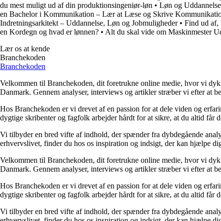
du mest muligt ud af din produktionsingeniør-løn
•
Løn og Uddannelse 
en Bachelor i Kommunikation – Lær at Læse og Skrive Kommunikati
Indretningsarkitekt – Uddannelse, Løn og Jobmuligheder
•
Find ud af,
en Kordegn og hvad er lønnen?
•
Alt du skal vide om Maskinmester U
Lær os at kende
Branchekoden
Branchekoden
Velkommen til Branchekoden, dit foretrukne online medie, hvor vi dykker 
Danmark. Gennem analyser, interviews og artikler stræber vi efter at bel
Hos Branchekoden er vi drevet af en passion for at dele viden og erfar
dygtige skribenter og fagfolk arbejder hårdt for at sikre, at du altid får
Vi tilbyder en bred vifte af indhold, der spænder fra dybdegående analy
erhvervslivet, finder du hos os inspiration og indsigt, der kan hjælpe d
Velkommen til Branchekoden, dit foretrukne online medie, hvor vi dykker 
Danmark. Gennem analyser, interviews og artikler stræber vi efter at bel
Hos Branchekoden er vi drevet af en passion for at dele viden og erfar
dygtige skribenter og fagfolk arbejder hårdt for at sikre, at du altid får
Vi tilbyder en bred vifte af indhold, der spænder fra dybdegående analy
erhvervslivet, finder du hos os inspiration og indsigt, der kan hjælpe d