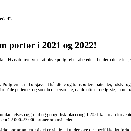
eder
Data
m portør i 2021 og 2022!
r. Hvis du overvejer at blive portør eller allerede arbejder i dette felt
m. Portøren har til opgave at håndtere og transportere patienter, udstyr 
 for både patienter og sundhedspersonale, da de ofte er de første, man mø
ng, uddannelsesbaggrund og geografisk placering. I 2021 kan man forve
mellem 22.000-27.000 kroner om måneden.
e portørlønnen, så det er vigtigt at undersøge de specifikke lønforhold