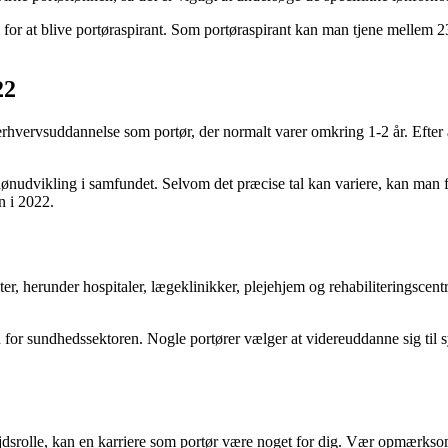
ed for at blive portøraspirant. Som portøraspirant kan man tjene melle
22
 erhvervsuddannelse som portør, der normalt varer omkring 1-2 år. Efte
e lønudvikling i samfundet. Selvom det præcise tal kan variere, kan man
n i 2022.
ter, herunder hospitaler, lægeklinikker, plejehjem og rehabiliteringscen
n for sundhedssektoren. Nogle portører vælger at videreuddanne sig til 
ejdsrolle, kan en karriere som portør være noget for dig. Vær opmærksom