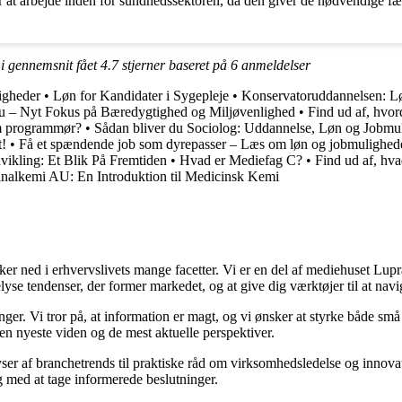
at arbejde inden for sundhedssektoren, da den giver de nødvendige fær
 i gennemsnit fået
4.7
stjerner baseret på
6
anmeldelser
igheder
•
Løn for Kandidater i Sygepleje
•
Konservatoruddannelsen: L
u – Nyt Fokus på Bæredygtighed og Miljøvenlighed
•
Find ud af, hvor
m programmør?
•
Sådan bliver du Sociolog: Uddannelse, Løn og Jobmu
t!
•
Få et spændende job som dyrepasser – Læs om løn og jobmulighed
ikling: Et Blik På Fremtiden
•
Hvad er Mediefag C?
•
Find ud af, hv
nalkemi AU: En Introduktion til Medicinsk Kemi
ned i erhvervslivets mange facetter. Vi er en del af mediehuset Lupra, o
yse tendenser, der former markedet, og at give dig værktøjer til at navi
inger. Vi tror på, at information er magt, og vi ønsker at styrke både 
 den nyeste viden og de mest aktuelle perspektiver.
ser af branchetrends til praktiske råd om virksomhedsledelse og innovat
ig med at tage informerede beslutninger.