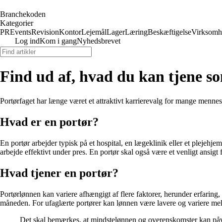
Branchekoden
Kategorier
PR
Events
Revision
Kontor
Lejemål
Lager
Læring
Beskæftigelse
Virksomh
Log ind
Kom i gang
Nyhedsbrevet
Find ud af, hvad du kan tjene so
Portørfaget har længe været et attraktivt karrierevalg for mange menneske
Hvad er en portør?
En portør arbejder typisk på et hospital, en lægeklinik eller et plejehje
arbejde effektivt under pres. En portør skal også være et venligt ansigt
Hvad tjener en portør?
Portørlønnen kan variere afhængigt af flere faktorer, herunder erfari
måneden. For ufaglærte portører kan lønnen være lavere og variere 
Det skal bemærkes, at mindstelønnen og overenskomster kan påvirk