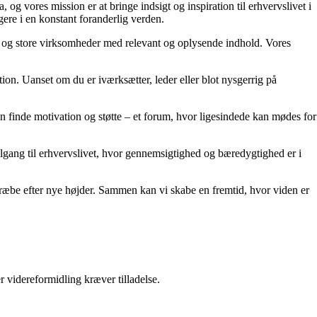
g vores mission er at bringe indsigt og inspiration til erhvervslivet i
gere i en konstant foranderlig verden.
små og store virksomheder med relevant og oplysende indhold. Vores
ion. Uanset om du er iværksætter, leder eller blot nysgerrig på
kan finde motivation og støtte – et forum, hvor ligesindede kan mødes for
 tilgang til erhvervslivet, hvor gennemsigtighed og bæredygtighed er i
 stræbe efter nye højder. Sammen kan vi skabe en fremtid, hvor viden er
r videreformidling kræver tilladelse.