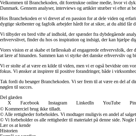
Velkommen til Branchekoden, dit foretrukne online medie, hvor vi dykker 
Danmark. Gennem analyser, interviews og artikler stræber vi efter at bel
Hos Branchekoden er vi drevet af en passion for at dele viden og erfar
dygtige skribenter og fagfolk arbejder hårdt for at sikre, at du altid får
Vi tilbyder en bred vifte af indhold, der spænder fra dybdegående analy
erhvervslivet, finder du hos os inspiration og indsigt, der kan hjælpe d
Vores vision er at skabe et fællesskab af engagerede erhvervsfolk, der d
at lære af hinanden. Sammen kan vi styrke det danske erhvervsliv og bi
Vi er stolte af at være en kilde til viden, men vi er også bevidste om v
fokus. Vi ønsker at inspirere til positive forandringer, både i virksomh
Tak fordi du besøger Branchekoden. Vi ser frem til at være en del af din
nøglen til succes.
Del glæden
X
Facebook
Instagram
LinkedIn
YouTube
Pin
© Kommerciel brug ikke tilladt.
© Alle rettigheder forbeholdes. Vi modtager muligvis en andel af salget,
© Vi forbeholder os alle rettigheder til materialet på denne side. Nogle
Lær os at kende
Historien