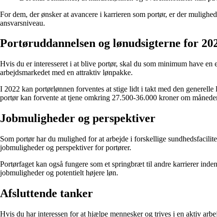
For dem, der ønsker at avancere i karrieren som portør, er der muligh
ansvarsniveau.
Portøruddannelsen og lønudsigterne for 20
Hvis du er interesseret i at blive portør, skal du som minimum have en
arbejdsmarkedet med en attraktiv lønpakke.
I 2022 kan portørlønnen forventes at stige lidt i takt med den generell
portør kan forvente at tjene omkring 27.500-36.000 kroner om månede
Jobmuligheder og perspektiver
Som portør har du mulighed for at arbejde i forskellige sundhedsfacilite
jobmuligheder og perspektiver for portører.
Portørfaget kan også fungere som et springbræt til andre karrierer inde
jobmuligheder og potentielt højere løn.
Afsluttende tanker
Hvis du har interessen for at hjælpe mennesker og trives i en aktiv arb