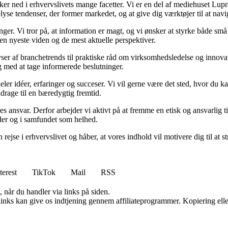
ned i erhvervslivets mange facetter. Vi er en del af mediehuset Lupra, o
yse tendenser, der former markedet, og at give dig værktøjer til at navi
inger. Vi tror på, at information er magt, og vi ønsker at styrke både 
 den nyeste viden og de mest aktuelle perspektiver.
ser af branchetrends til praktiske råd om virksomhedsledelse og innovat
ig med at tage informerede beslutninger.
eler idéer, erfaringer og succeser. Vi vil gerne være det sted, hvor du 
drage til en bæredygtig fremtid.
ores ansvar. Derfor arbejder vi aktivt på at fremme en etisk og ansvarlig
eder og i samfundet som helhed.
 rejse i erhvervslivet og håber, at vores indhold vil motivere dig til at
terest
TikTok
Mail
RSS
 når du handler via links på siden.
 links kan give os indtjening gennem affiliateprogrammer. Kopiering elle