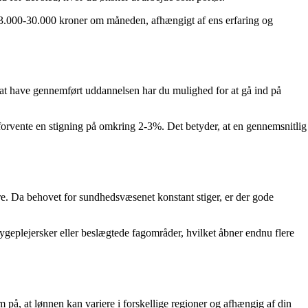
m 23.000-30.000 kroner om måneden, afhængigt af ens erfaring og
r at have gennemført uddannelsen har du mulighed for at gå ind på
 forvente en stigning på omkring 2-3%. Det betyder, at en gennemsnitlig
tre. Da behovet for sundhedsvæsenet konstant stiger, er der gode
sygeplejersker eller beslægtede fagområder, hvilket åbner endnu flere
 på, at lønnen kan variere i forskellige regioner og afhængig af din