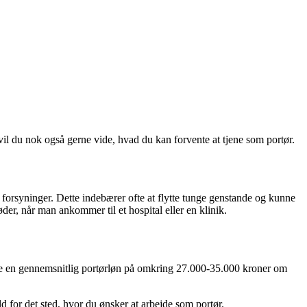
, vil du nok også gerne vide, hvad du kan forvente at tjene som portør.
og forsyninger. Dette indebærer ofte at flytte tunge genstande og kunne
der, når man ankommer til et hospital eller en klinik.
nte en gennemsnitlig portørløn på omkring 27.000-35.000 kroner om
 for det sted, hvor du ønsker at arbejde som portør.