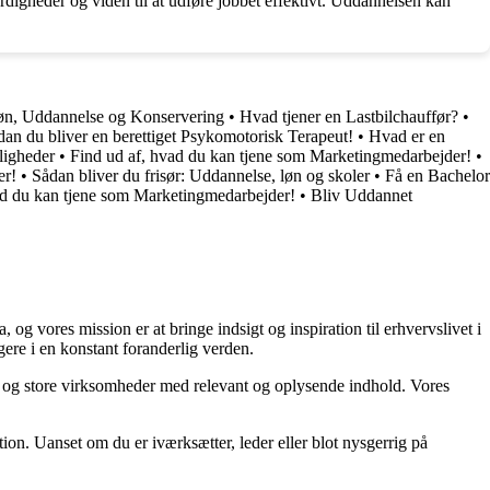
digheder og viden til at udføre jobbet effektivt. Uddannelsen kan
øn, Uddannelse og Konservering
•
Hvad tjener en Lastbilchauffør?
•
dan du bliver en berettiget Psykomotorisk Terapeut!
•
Hvad er en
ligheder
•
Find ud af, hvad du kan tjene som Marketingmedarbejder!
•
er!
•
Sådan bliver du frisør: Uddannelse, løn og skoler
•
Få en Bachelor
ad du kan tjene som Marketingmedarbejder!
•
Bliv Uddannet
g vores mission er at bringe indsigt og inspiration til erhvervslivet i
gere i en konstant foranderlig verden.
små og store virksomheder med relevant og oplysende indhold. Vores
ion. Uanset om du er iværksætter, leder eller blot nysgerrig på