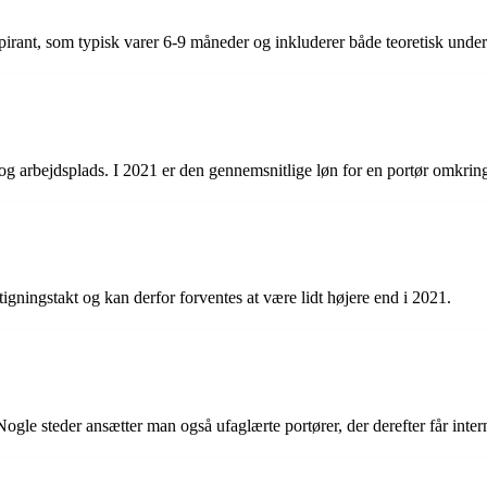
irant, som typisk varer 6-9 måneder og inkluderer både teoretisk under
t og arbejdsplads. I 2021 er den gennemsnitlige løn for en portør omkri
igningstakt og kan derfor forventes at være lidt højere end i 2021.
Nogle steder ansætter man også ufaglærte portører, der derefter får inte