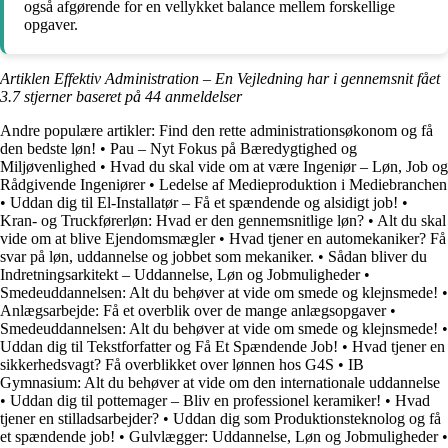
også afgørende for en vellykket balance mellem forskellige
opgaver.
Artiklen Effektiv Administration – En Vejledning har i gennemsnit fået
3.7
stjerner baseret på
44
anmeldelser
Andre populære artikler:
Find den rette administrationsøkonom og få
den bedste løn!
•
Pau – Nyt Fokus på Bæredygtighed og
Miljøvenlighed
•
Hvad du skal vide om at være Ingeniør – Løn, Job og
Rådgivende Ingeniører
•
Ledelse af Medieproduktion i Mediebranchen
•
Uddan dig til El-Installatør – Få et spændende og alsidigt job!
•
Kran- og Truckførerløn: Hvad er den gennemsnitlige løn?
•
Alt du skal
vide om at blive Ejendomsmægler
•
Hvad tjener en automekaniker? Få
svar på løn, uddannelse og jobbet som mekaniker.
•
Sådan bliver du
Indretningsarkitekt – Uddannelse, Løn og Jobmuligheder
•
Smedeuddannelsen: Alt du behøver at vide om smede og klejnsmede!
•
Anlægsarbejde: Få et overblik over de mange anlægsopgaver
•
Smedeuddannelsen: Alt du behøver at vide om smede og klejnsmede!
•
Uddan dig til Tekstforfatter og Få Et Spændende Job!
•
Hvad tjener en
sikkerhedsvagt? Få overblikket over lønnen hos G4S
•
IB
Gymnasium: Alt du behøver at vide om den internationale uddannelse
•
Uddan dig til pottemager – Bliv en professionel keramiker!
•
Hvad
tjener en stilladsarbejder?
•
Uddan dig som Produktionsteknolog og få
et spændende job!
•
Gulvlægger: Uddannelse, Løn og Jobmuligheder
•