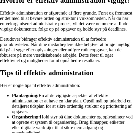
Hvorfor er effektiv administration vigtigt?
Effektiv administration er afgørende af flere grunde. Først og fremmest
er det med til at bevare orden og struktur i virksomheden. Når du har
en velorganiseret administrativ proces, vil det være nemmere at finde
vigtige dokumenter, følge op på opgaver og holde styr på deadlines.
Derudover bidrager effektiv administration til at forbedre
produktiviteten. Når dine medarbejdere ikke behøver at bruge unødig
tid på at søge efter oplysninger eller udføre rutineopgaver, kan de
fokusere på mere værdiskabende arbejde. Dette fører til øget
effektivitet og muligheder for at opnå bedre resultater.
Tips til effektiv administration
Her er nogle tips til effektiv administration:
Planlægning:
En af de vigtigste aspekter af effektiv
administration er at have en klar plan. Opstil mål og udarbejd en
detaljeret tidsplan for at sikre ordentlig struktur og prioritering af
opgaver.
Organisering:
Hold styr på dine dokumenter og oplysninger ved
at oprette et system til organisering. Brug filmapper, etiketter
eller digitale værktøjer til at sikre nem adgang og
overskuelighed.