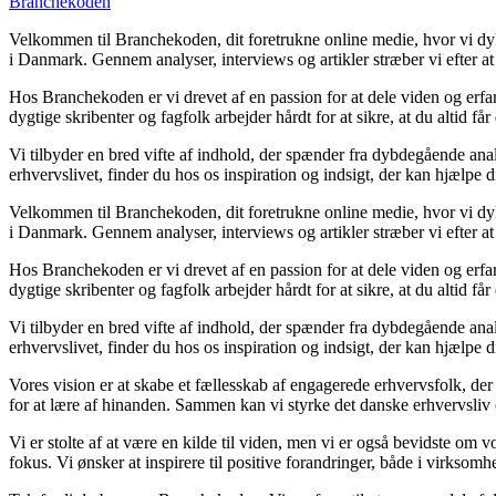
Branchekoden
Velkommen til Branchekoden, dit foretrukne online medie, hvor vi dykke
i Danmark. Gennem analyser, interviews og artikler stræber vi efter at 
Hos Branchekoden er vi drevet af en passion for at dele viden og erfa
dygtige skribenter og fagfolk arbejder hårdt for at sikre, at du altid f
Vi tilbyder en bred vifte af indhold, der spænder fra dybdegående anal
erhvervslivet, finder du hos os inspiration og indsigt, der kan hjælpe 
Velkommen til Branchekoden, dit foretrukne online medie, hvor vi dykke
i Danmark. Gennem analyser, interviews og artikler stræber vi efter at 
Hos Branchekoden er vi drevet af en passion for at dele viden og erfa
dygtige skribenter og fagfolk arbejder hårdt for at sikre, at du altid f
Vi tilbyder en bred vifte af indhold, der spænder fra dybdegående anal
erhvervslivet, finder du hos os inspiration og indsigt, der kan hjælpe 
Vores vision er at skabe et fællesskab af engagerede erhvervsfolk, der
for at lære af hinanden. Sammen kan vi styrke det danske erhvervsliv 
Vi er stolte af at være en kilde til viden, men vi er også bevidste om 
fokus. Vi ønsker at inspirere til positive forandringer, både i virkso