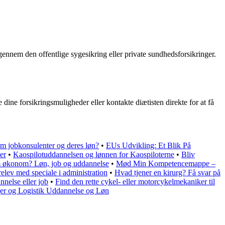
 gennem den offentlige sygesikring eller private sundhedsforsikringer.
 dine forsikringsmuligheder eller kontakte diætisten direkte for at få
m jobkonsulenter og deres løn?
•
EUs Udvikling: Et Blik På
er
•
Kaospilotuddannelsen og lønnen for Kaospiloterne
•
Bliv
 økonom? Løn, job og uddannelse
•
Mød Min Kompetencemappe –
elev med speciale i administration
•
Hvad tjener en kirurg? Få svar på
nnelse eller job
•
Find den rette cykel- eller motorcykelmekaniker til
ger og Logistik Uddannelse og Løn