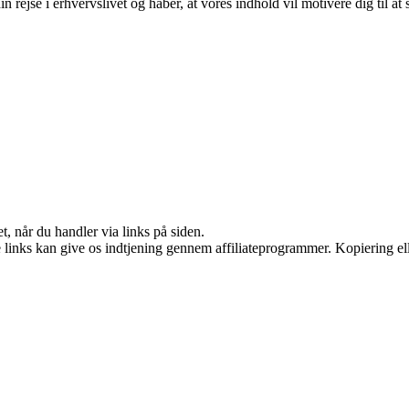
n rejse i erhvervslivet og håber, at vores indhold vil motivere dig til 
t, når du handler via links på siden.
le links kan give os indtjening gennem affiliateprogrammer. Kopiering ell