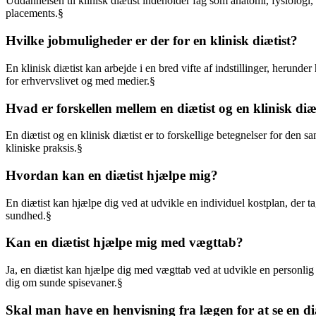
Uddannelsen til klinisk diætist indeholder fag som anatomi, fysiolo
placements.§
Hvilke jobmuligheder er der for en klinisk diætist?
En klinisk diætist kan arbejde i en bred vifte af indstillinger, herunde
for erhvervslivet og med medier.§
Hvad er forskellen mellem en diætist og en klinisk diæ
En diætist og en klinisk diætist er to forskellige betegnelser for den 
kliniske praksis.§
Hvordan kan en diætist hjælpe mig?
En diætist kan hjælpe dig ved at udvikle en individuel kostplan, der 
sundhed.§
Kan en diætist hjælpe mig med vægttab?
Ja, en diætist kan hjælpe dig med vægttab ved at udvikle en personlig
dig om sunde spisevaner.§
Skal man have en henvisning fra lægen for at se en di