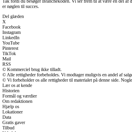
Tak fordi du besøger Branchekoden. Vi ser frem til at være en del af di
er nøglen til succes.
Del glæden
X
Facebook
Instagram
LinkedIn
YouTube
Pinterest
TikTok
Mail
RSS
© Kommerciel brug ikke tilladt.
© Alle rettigheder forbeholdes. Vi modtager muligvis en andel af salge
© Vi forbeholder os alle rettigheder til materialet på denne side. Nog
Lær os at kende
Historien
Formål og værdier
Om redaktionen
Hjælp os
Lokationer
Data
Gratis gaver
Tilbud