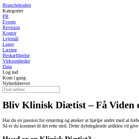
Branchekoden
Kategorier
PR
Events
Revision
Kontor
Lejemål
Lager
Læring
Beskæftigelse
Virksomheder
Data
Log ind
Kom i gang
Nyhedsbrevet
Bliv Klinisk Diætist – Få Vide
Har du en passion for ernæring og ønsker at hjælpe andre med at forb
Så er du kommet til det rette sted. Dette dybdegående artiklen vil gi
Hvad er en Klinisk Diætist?