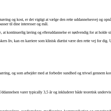
ernæring og kost, er det vigtigt at vælge den rette uddannelsesvej og o
sser til dine interesser og mål.
e, at kontinuerlig læring og efteruddannelse er nødvendig for at holde s
kers liv, kan en karriere som klinisk diætist være den rette vej for di
 ernæring, og som arbejder med at forbedre sundhed og trivsel gennem k
Uddannelsen varer typically 3,5 år og inkluderer både teoretisk undervi