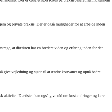
handling. Der er også et stort fokus på praksisbaseret læring gennem
jehjem og private praksis. Der er også muligheder for at arbejde inden
rstrege, at diætisten har en bredere viden og erfaring inden for den
å give vejledning og støtte til at ændre kostvaner og opnå bedre
sk aktivitet. Diætisten kan også give råd om kostændringer og lære