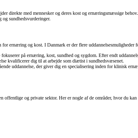
rbejder direkte med mennesker og deres kost og ernæringsmæssige behov.
 og sundhedsvurderinger.
n for ernæring og kost. I Danmark er der flere uddannelsesmuligheder for
okuserer på ernæring, kost, sundhed og sygdom. Efter endt uddannelse 
e kvalificerer dig til at arbejde som diætist i sundhedsvæsenet.
ående uddannelse, der giver dig en specialisering inden for klinisk er
en offentlige og private sektor. Her er nogle af de områder, hvor du kan