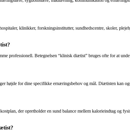
gi, næringslære, sygdomslære, madlavning, kommunikation og ernæringsbe
r hospitaler, klinikker, forskningsinstitutter, sundhedscentre, skoler, ple
tist?
samme professionell. Betegnelsen “klinisk diætist” bruges ofte for at unde
tager højde for dine specifikke ernæringsbehov og mål. Diætisten kan ogs
 kostplan, der opretholder en sund balance mellem kalorieindtag og fysi
ætist?