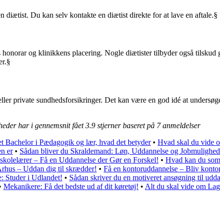
 diætist. Du kan selv kontakte en diætist direkte for at lave en aftale.§
ts honorar og klinikkens placering. Nogle diætister tilbyder også tilskud
er.§
eller private sundhedsforsikringer. Det kan være en god idé at undersøge
heder har i gennemsnit fået
3.9
stjerner baseret på
7
anmeldelser
et Bachelor i Pædagogik og lær, hvad det betyder
•
Hvad skal du vide o
n er
•
Sådan bliver du Skraldemand: Løn, Uddannelse og Jobmulighed
skolelærer – Få en Uddannelse der Gør en Forskel!
•
Hvad kan du som
rhus – Uddan dig til skrædder!
•
Få en kontoruddannelse – Bliv kontor
 Studer i Udlandet!
•
Sådan skriver du en motiveret ansøgning til udda
•
Mekanikere: Få det bedste ud af dit køretøj!
•
Alt du skal vide om La