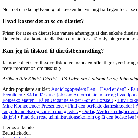
Nej, det er ikke nødvendigt at have en henvisning fra lægen for at se en
Hvad koster det at se en diætist?
Prisen for at se en diætist kan variere afhængigt af den enkelte diætis
Det er bedst at kontakte diætisten direkte for at få oplysninger om pris
Kan jeg få tilskud til diætistbehandling?
Ja, nogle diætister tilbyder tilskud gennem den offentlige sygesikring 
mere information om tilskud.§
Artiklen Bliv Klinisk Diætist – Få Viden om Uddannelse og Jobmulig
Andre populære artikler:
Audiologopæders Løn – Hvad er den?
•
Få 
Fremtiden
•
Sådan får du et job som Automatiktekniker og hvad lønne
Folkeskolelærer – Få en Uddannelse der Gør en Forskel!
•
Bliv Folke
Mine Kompetencer Præsenteret
•
Find den perfekte dameskrædder i Å
løn, uddannelse og karrieremuligheder.
•
Opdag Verdensmulighederne:
dit job!
•
Find den rette administrationsøkonom og få den bedste løn!
Lær os at kende
Branchekoden