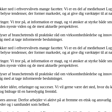
r ned i erhvervslivets mange facetter. Vi er en del af mediehuset Lupra,
belyse tendenser, der former markedet, og at give dig værktøjer til at n
ringer. Vi tror på, at information er magt, og vi ønsker at styrke både
år den nyeste viden og de mest aktuelle perspektiver.
yser af branchetrends til praktiske råd om virksomhedsledelse og innova
dig med at tage informerede beslutninger.
r ned i erhvervslivets mange facetter. Vi er en del af mediehuset Lupra,
belyse tendenser, der former markedet, og at give dig værktøjer til at n
ringer. Vi tror på, at information er magt, og vi ønsker at styrke både
år den nyeste viden og de mest aktuelle perspektiver.
yser af branchetrends til praktiske råd om virksomhedsledelse og innova
dig med at tage informerede beslutninger.
 deler idéer, erfaringer og succeser. Vi vil gerne være det sted, hvor du
og bidrage til en bæredygtig fremtid.
vores ansvar. Derfor arbejder vi aktivt på at fremme en etisk og ansvarli
mheder og i samfundet som helhed.